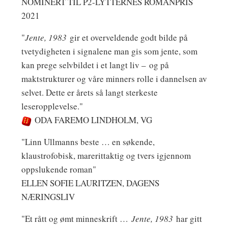
NOMINERT TIL P2-LYTTERNES ROMANPRIS
2021
"
Jente, 1983
gir et overveldende godt bilde på
tvetydigheten i signalene man gis som jente, som
kan prege selvbildet i et langt liv – og på
maktstrukturer og våre minners rolle i dannelsen av
selvet. Dette er årets så langt sterkeste
leseropplevelse."
ODA FAREMO LINDHOLM, VG
"Linn Ullmanns beste … en søkende,
klaustrofobisk, marerittaktig og tvers igjennom
oppslukende roman"
ELLEN SOFIE LAURITZEN, DAGENS
NÆRINGSLIV
"Et rått og ømt minneskrift …
Jente, 1983
har gitt