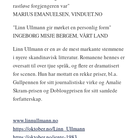
rastløse forgjengeren var"
MARIUS EMANUELSEN, VINDUET.NO
"Linn Ullmann gir mørket en personlig form"
INGEBORG MISJE BERGEM, VÅRT LAND
Linn Ullmann
er en av de mest markante stemmene
i nyere skandinavisk litteratur. Romanene hennes er
oversatt til over tjue språk, og flere er dramatisert
for scenen. Hun har mottatt en rekke priser, bl.a.
Gullpennen for sitt journalistiske virke og Amalie
Skram-prisen og Doblougprisen for sitt samlede
forfatterskap.
www.linnullmann.no
https://oktober.no/Linn_Ullmann
https://oktober.no/jente-1983