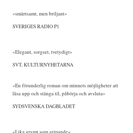
«smärtsamt, men briljant»
SVERIGES RADIO P1
«Elegant, sorgset, tvetydigt»
SVT, KULTURNYHETARNA
«En förunderlig roman om minnets möjligheter att
låsa upp och stänga til, påbörja och avsluta»
SYDSVENSKA DAGBLADET
«Lika grymt som gripande»