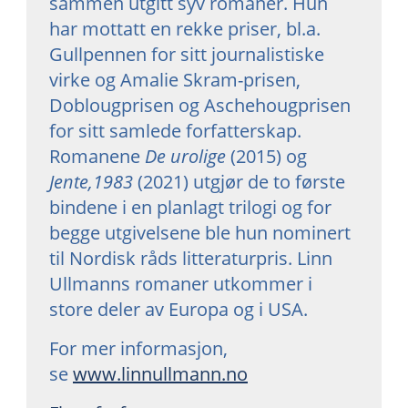
sammen utgitt syv romaner. Hun
har mottatt en rekke priser, bl.a.
Gullpennen for sitt journalistiske
virke og Amalie Skram-prisen,
Doblougprisen og Aschehougprisen
for sitt samlede forfatterskap.
Romanene
De urolige
(2015) og
Jente,1983
(2021) utgjør de to første
bindene i en planlagt trilogi og for
begge utgivelsene ble hun nominert
til Nordisk råds litteraturpris. Linn
Ullmanns romaner utkommer i
store deler av Europa og i USA.
For mer informasjon,
se
www.linnullmann.no