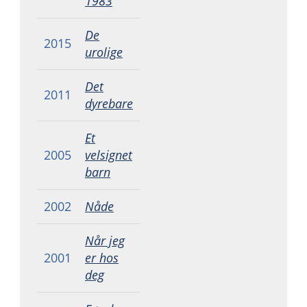
1983
De
2015
urolige
Det
2011
dyrebare
Et
2005
velsignet
barn
2002
Nåde
Når jeg
2001
er hos
deg