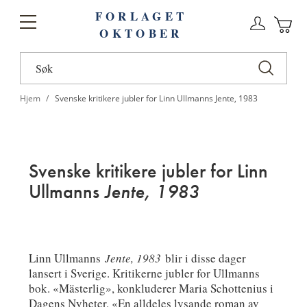
FORLAGET
Logg
Toggle
OKTOBER
n
Ha
Nav
Hjem
Svenske kritikere jubler for Linn Ullmanns Jente, 1983
Svenske kritikere jubler for Linn
Ullmanns
Jente, 1983
Linn Ullmanns
Jente, 1983
blir i disse dager
lansert i Sverige. Kritikerne jubler for Ullmanns
bok. «Mästerlig», konkluderer Maria Schottenius i
Dagens Nyheter. «En alldeles lysande roman av