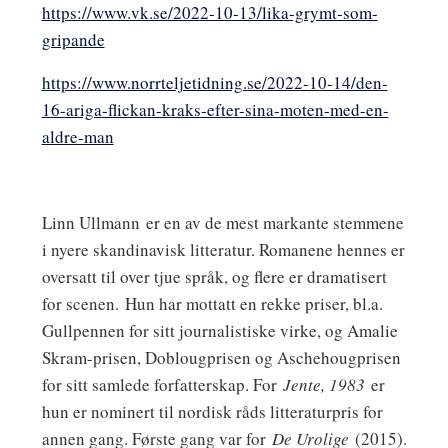
https://www.vk.se/2022-10-13/lika-grymt-som-
gripande
https://www.norrteljetidning.se/2022-10-14/den-
16-ariga-flickan-kraks-efter-sina-moten-med-en-
aldre-man
Linn Ullmann
er en av de mest markante stemmene
i nyere skandinavisk litteratur. Romanene hennes er
oversatt til over tjue språk, og flere er dramatisert
for scenen. Hun har mottatt en rekke priser, bl.a.
Gullpennen for sitt journalistiske virke, og Amalie
Skram-prisen, Doblougprisen og Aschehougprisen
for sitt samlede forfatterskap. For
Jente, 1983
er
hun er nominert til nordisk råds litteraturpris for
annen gang. Første gang var for
De Urolige
(2015).