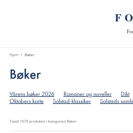
F
n
Hj
For
Hjem
Bøker
Bøker
Vårens bøker 2026
Romaner og noveller
Dikt
Oktobers korte
Solstad-klassiker
Solstads saml
Totalt
1679
produkter i kategorien
Bøker