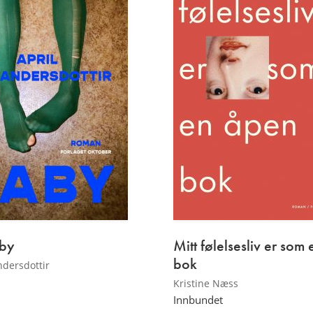
by
Mitt følelsesliv er som
bok
ndersdottir
Kristine Næss
Innbundet