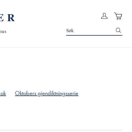
ER
Handleku
Logg in
Søk
nus
bok
Oktobers gjendiktningsserie