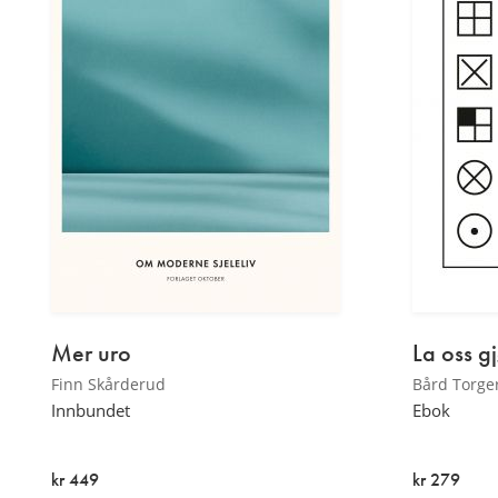
Mer uro
La oss g
Finn Skårderud
Bård Torge
Innbundet
Ebok
kr 449
kr 279