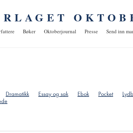
ORLAGET OKTOB
em
fattere
Bøker
Oktoberjournal
Presse
Send inn ma
Dramatikk
Essay og sak
Ebok
Pocket
Lyd
ede