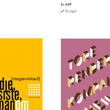
kr 449
På lager