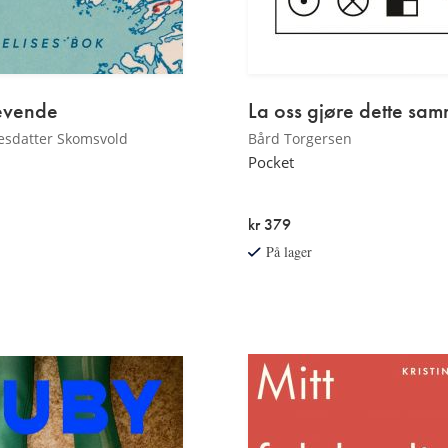
levende
La oss gjøre dette sa
nesdatter Skomsvold
Bård Torgersen
Pocket
kr 379
På lager