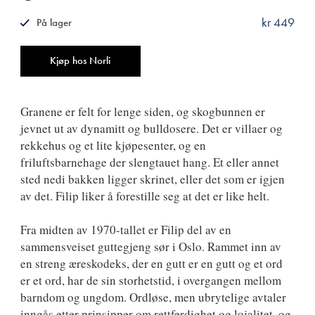
kr 449
På lager
ISBN
9788249530915
Antall
Kjøp hos Norli
Granene er felt for lenge siden, og skogbunnen er
jevnet ut av dynamitt og bulldosere. Det er villaer og
rekkehus og et lite kjøpesenter, og en
friluftsbarnehage der slengtauet hang. Et eller annet
sted nedi bakken ligger skrinet, eller det som er igjen
av det. Filip liker å forestille seg at det er like helt.
Fra midten av 1970-tallet er Filip del av en
sammensveiset guttegjeng sør i Oslo. Rammet inn av
en streng æreskodeks, der en gutt er en gutt og et ord
er et ord, har de sin storhetstid, i overgangen mellom
barndom og ungdom. Ordløse, men ubrytelige avtaler
inngås etter prinsipper om rettferdighet og lojalitet, og