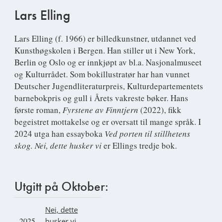
Lars Elling
Lars Elling
(f. 1966) er billedkunstner, utdannet ved
Kunsthøgskolen i Bergen. Han stiller ut i New York,
Berlin og Oslo og er innkjøpt av bl.a. Nasjonalmuseet
og Kulturrådet. Som bokillustratør har han vunnet
Deutscher Jugendliteraturpreis, Kulturdepartementets
barnebokpris og gull i Årets vakreste bøker. Hans
første roman,
Fyrstene av Finntjern
(2022), fikk
begeistret mottakelse og er oversatt til mange språk. I
2024 utga han essayboka
Ved
porten til stillhetens
skog. Nei, dette husker vi
er Ellings tredje bok.
Utgitt på Oktober:
Nei, dette
2025
husker vi