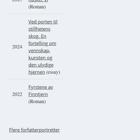
(Roman)
Ved porten til
stillhetens
skog. En
fortelling om
2024
vennskap,
kunsten og
den ulydige
(essay)
hjernen
Fyrstene av
2022
Finntjern
(Roman)
Flere forfatterportretter