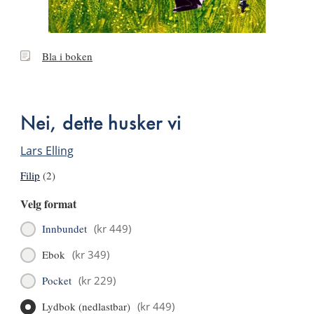
Bla
Bla i boken
i
boken
Nei, dette husker vi
Lars Elling
Filip
(2)
Velg format
Innbundet
(
kr 449
)
Ebok
(
kr 349
)
Pocket
(
kr 229
)
Lydbok (nedlastbar)
(
kr 449
)