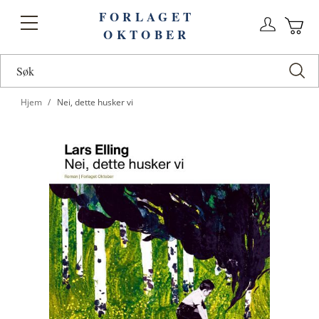
FORLAGET
Logg
Toggle
OKTOBER
n
Ha
Nav
Hjem
Nei, dette husker vi