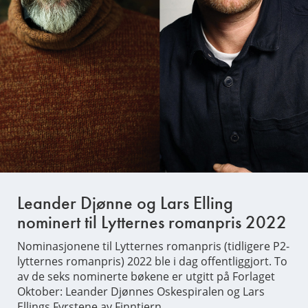
Leander Djønne og Lars Elling
nominert til Lytternes romanpris 2022
Nominasjonene til Lytternes romanpris (tidligere P2-
lytternes romanpris) 2022 ble i dag offentliggjort. To
av de seks nominerte bøkene er utgitt på Forlaget
Oktober: Leander Djønnes Oskespiralen og Lars
Ellings Fyrstene av Finntjern.