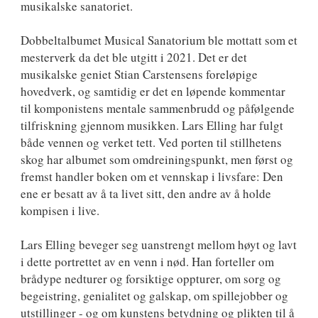
musikalske sanatoriet.
Dobbeltalbumet Musical Sanatorium ble mottatt som et
mesterverk da det ble utgitt i 2021. Det er det
musikalske geniet Stian Carstensens foreløpige
hovedverk, og samtidig er det en løpende kommentar
til komponistens mentale sammenbrudd og påfølgende
tilfriskning gjennom musikken. Lars Elling har fulgt
både vennen og verket tett. Ved porten til stillhetens
skog har albumet som omdreiningspunkt, men først og
fremst handler boken om et vennskap i livsfare: Den
ene er besatt av å ta livet sitt, den andre av å holde
kompisen i live.
Lars Elling beveger seg uanstrengt mellom høyt og lavt
i dette portrettet av en venn i nød. Han forteller om
brådype nedturer og forsiktige oppturer, om sorg og
begeistring, genialitet og galskap, om spillejobber og
utstillinger - og om kunstens betydning og plikten til å