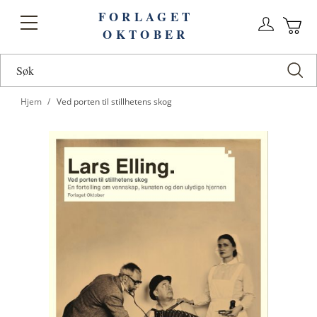
FORLAGET
Logg
Toggle
OKTOBER
n
Ha
Nav
Hjem
Ved porten til stillhetens skog