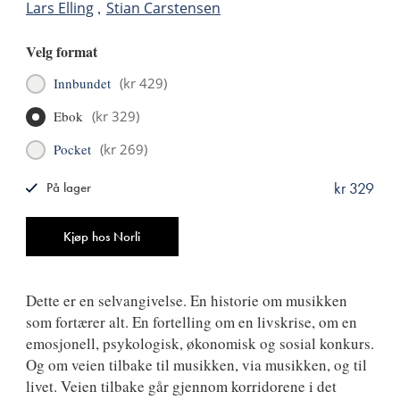
Lars Elling
Stian Carstensen
Velg format
Innbundet
(
kr 429
)
Ebok
(
kr 329
)
Pocket
(
kr 269
)
kr 329
På lager
ISBN
9788249528226
Antall
Kjøp hos Norli
Dette er en selvangivelse. En historie om musikken
som fortærer alt. En fortelling om en livskrise, om en
emosjonell, psykologisk, økonomisk og sosial konkurs.
Og om veien tilbake til musikken, via musikken, og til
livet. Veien tilbake går gjennom korridorene i det