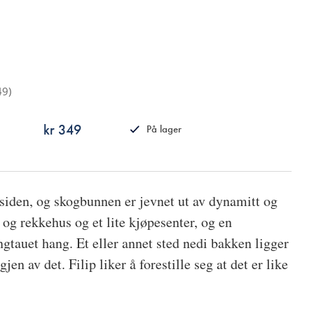
49
)
kr 349
På lager
ISBN
9788249530694
 siden, og skogbunnen er jevnet ut av dynamitt og
r og rekkehus og et lite kjøpesenter, og en
ngtauet hang. Et eller annet sted nedi bakken ligger
gjen av det. Filip liker å forestille seg at det er like