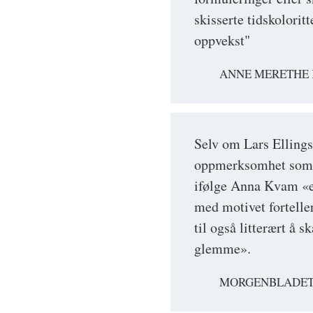
skisserte tidskolori
oppvekst"
ANNE MERETHE K
Selv om Lars Ellings
oppmerksomhet som F
ifølge Anna Kvam «en 
med motivet fortelle
til også litterært å 
glemme».
MORGENBLADET,