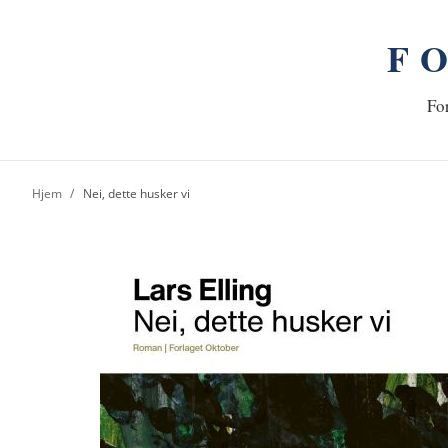
F
n
Hj
For
Hjem
Nei, dette husker vi