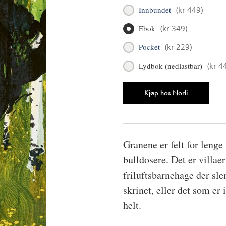
Innbundet
(
kr 449
)
Ebok
(
kr 349
)
Pocket
(
kr 229
)
Lydbok (nedlastbar)
(
kr 4
Antall
Kjøp hos Norli
Granene er felt for lenge
bulldosere. Det er villae
friluftsbarnehage der sle
skrinet, eller det som er i
helt.