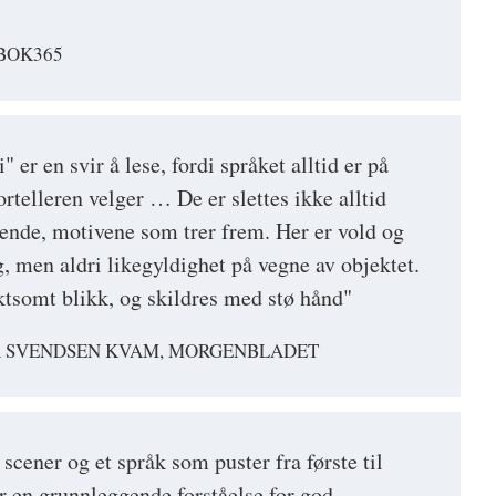
 BOK365
" er en svir å lese, fordi språket alltid er på
rtelleren velger … De er slettes ikke alltid
tende, motivene som trer frem. Her er vold og
, men aldri likegyldighet på vegne av objektet.
tsomt blikk, og skildres med stø hånd"
 SVENDSEN KVAM, MORGENBLADET
cener og et språk som puster fra første til
har en grunnleggende forståelse for god