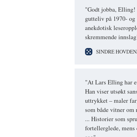
"Godt jobba, Elling! 
gutteliv på 1970- og
anekdotisk leseropp
skremmende innslag
SINDRE HOVDEN
"At Lars Elling har e
Han viser utsøkt san
uttrykket – maler far
som både vitner om r
... Historier som spr
fortellerglede, mens 