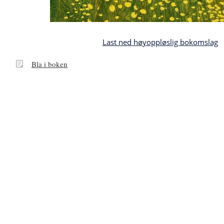
Last ned høyoppløslig bokomslag
Bla
Bla i boken
i
boken