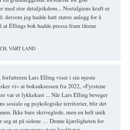
r med stor detaljrikdom... Nostalgiens kraft er
; dersom jeg hadde hatt større anlegg for å
på at Ellings bok hadde pressa fram tårene
CH, VÅRT LAND
forfatteren Lars Elling viser i sin nyeste
sker vi» at boksuksessen fra 2022, «Fyrstene
re var et lykkekast ... Når Lars Elling beveger
ns sosiale og psykologiske territorier, blir det
anen. Ikke bare skriveglede, men en helt unik
er seg ut på sidene … Denne kjærligheten for
 er en av romanens store kvaliteter ...