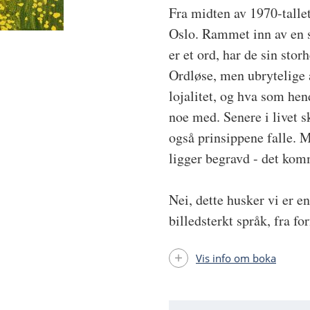
Fra midten av 1970-tallet
Oslo. Rammet inn av en s
er et ord, har de sin st
Ordløse, men ubrytelige a
lojalitet, og hva som hen
noe med. Senere i livet s
også prinsippene falle. 
ligger begravd - det komm
Nei, dette husker vi er e
billedsterkt språk, fra fo
Vis info om boka