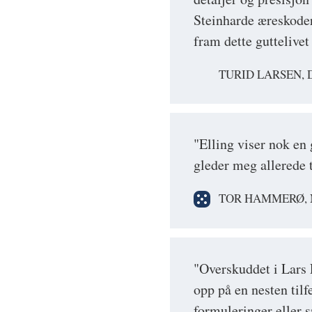
Steinharde æreskoder 
fram dette guttelivet 
TURID LARSEN, 
"Elling viser nok en 
gleder meg allerede t
TOR HAMMERØ, 
"Overskuddet i Lars E
opp på en nesten tilfe
formuleringer eller s