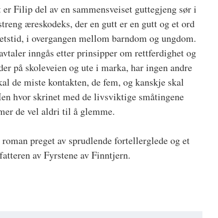
 er Filip del av en sammensveiset guttegjeng sør i
treng æreskodeks, der en gutt er en gutt og et ord
orhetstid, i overgangen mellom barndom og ungdom.
vtaler inngås etter prinsipper om rettferdighet og
der på skoleveien og ute i marka, har ingen andre
kal de miste kontakten, de fem, og kanskje skal
Men hvor skrinet med de livsviktige småtingene
er de vel aldri til å glemme.
n roman preget av sprudlende fortellerglede og et
rfatteren av Fyrstene av Finntjern.