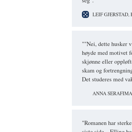
seg".
LEIF GJERSTAD,
""Nei, dette husker vi
høyde med motivet fo
skjønne eller oppløf
skam og fortrengning
Det studeres med vak
ANNA SERAFIMA
"Romanen har sterke s
siste side... Elling 