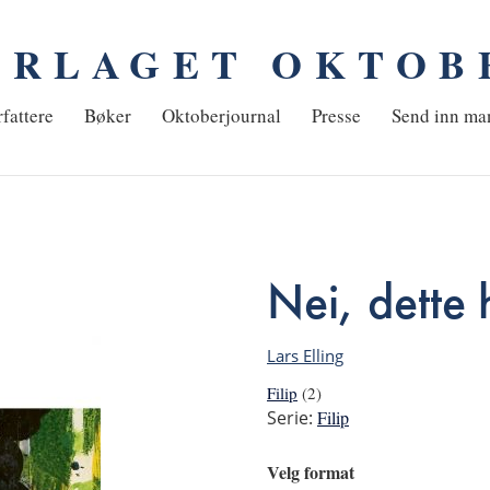
ORLAGET OKTOB
em
fattere
Bøker
Oktoberjournal
Presse
Send inn ma
Nei, dette 
Lars Elling
Filip
(2)
Serie:
Filip
Velg format