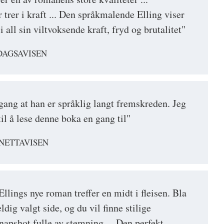
trer i kraft ... Den språkmalende Elling viser
i all sin viltvoksende kraft, fryd og brutalitet"
DAGSAVISEN
gang at han er språklig langt fremskreden. Jeg
il å lese denne boka en gang til"
NETTAVISEN
llings nye roman treffer en midt i fleisen. Bla
ldig valgt side, og du vil finne stilige
napshot fulle av stemning ... Den perfekt