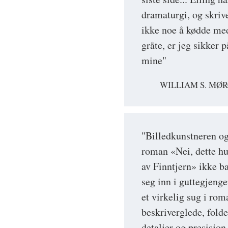
dramaturgi, og skrive
ikke noe å kødde med
gråte, er jeg sikker 
mine"
WILLIAM S. MØR
"Billedkunstneren og 
roman «Nei, dette hu
av Finntjern» ikke ba
seg inn i guttegjenge
et virkelig sug i rom
beskriverglede, fold
detaljer og presisjon