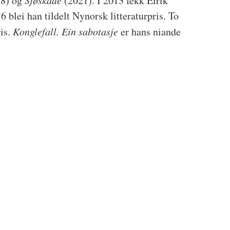
8) og
Sjøskade
(2021). I 2013 fekk Eirik
6 blei han tildelt Nynorsk litteraturpris. To
is.
Konglefall. Ein sabotasje
er hans niande