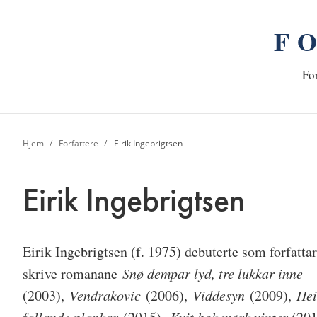
F
n
Hj
For
Hjem
Forfattere
Eirik Ingebrigtsen
Eirik Ingebrigtsen
Eirik Ingebrigtsen
(f. 1975) debuterte som forfat
skrive romanane
Snø dempar lyd, tre lukkar inne
(2003),
Vendrakovic
(2006),
Viddesyn
(2009),
Hei