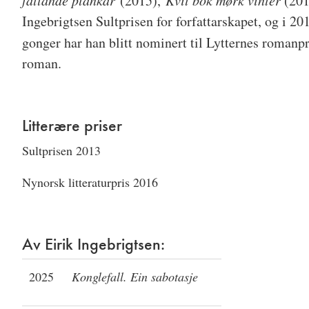
fallande plankar
(2015),
Kvit bok mørk vinter
(201
Ingebrigtsen Sultprisen for forfattarskapet, og i 201
gonger har han blitt nominert til Lytternes romanpr
roman.
Litterære priser
Sultprisen 2013
Nynorsk litteraturpris 2016
Av Eirik Ingebrigtsen:
2025
Konglefall. Ein sabotasje