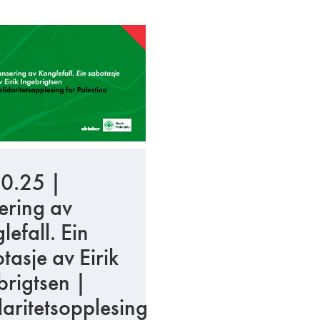
0.25 |
ering av
lefall. Ein
tasje av Eirik
brigtsen |
daritetsopplesing