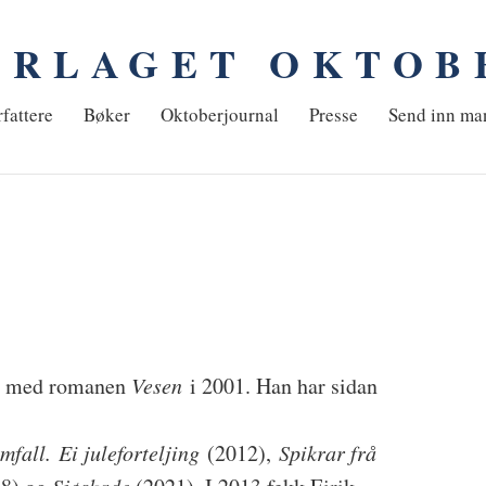
ORLAGET OKTOB
em
fattere
Bøker
Oktoberjournal
Presse
Send inn ma
tar med romanen
Vesen
i 2001. Han har sidan
mfall.
Ei juleforteljing
(2012),
Spikrar frå