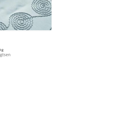
ing
igtsen