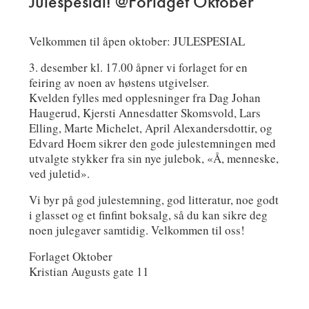
Julespesial! @Forlaget Oktober
Velkommen til åpen oktober: JULESPESIAL
3. desember kl. 17.00 åpner vi forlaget for en
feiring av noen av høstens utgivelser.
Kvelden fylles med opplesninger fra Dag Johan
Haugerud, Kjersti Annesdatter Skomsvold, Lars
Elling, Marte Michelet, April Alexandersdottir, og
Edvard Hoem sikrer den gode julestemningen med
utvalgte stykker fra sin nye julebok, «Å, menneske,
ved juletid».
Vi byr på god julestemning, god litteratur, noe godt
i glasset og et finfint boksalg, så du kan sikre deg
noen julegaver samtidig. Velkommen til oss!
Forlaget Oktober
Kristian Augusts gate 11