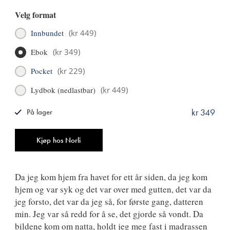
Velg format
Innbundet
(
kr 449
)
Ebok
(
kr 349
)
Pocket
(
kr 229
)
Lydbok (nedlastbar)
(
kr 449
)
kr 349
På lager
ISBN
9788249530687
Antall
Kjøp hos Norli
Da jeg kom hjem fra havet for ett år siden, da jeg kom
hjem og var syk og det var over med gutten, det var da
jeg forsto, det var da jeg så, for første gang, datteren
min. Jeg var så redd for å se, det gjorde så vondt. Da
bildene kom om natta, holdt jeg meg fast i madrassen