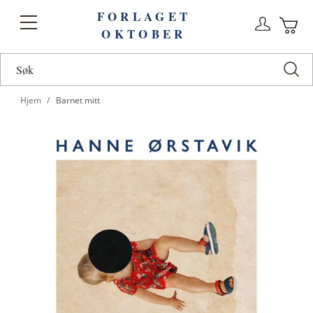
FORLAGET
Logg
Toggle
OKTOBER
n
Ha
Nav
Hjem
Barnet mitt