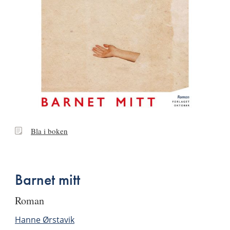
Bla
Bla i boken
i
boken
Barnet mitt
roman
Hanne Ørstavik