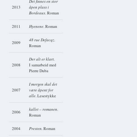
Det finnes en stor
2013
åpen plass i
Bordeaux
. Roman
2011
Hyenene
. Roman
48 rue Defacqz
.
2009
Roman
Der alt er klart.
2008
I samarbeid med
Pierre Duba
I morgen skal det
2007
være åpent for
alle
. Lesestykke
kallet – romanen.
2006
Roman
2004
Presten.
Roman