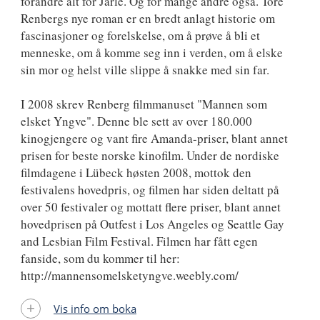
forandre alt for Jarle. Og for mange andre også. Tore
Renbergs nye roman er en bredt anlagt historie om
fascinasjoner og forelskelse, om å prøve å bli et
menneske, om å komme seg inn i verden, om å elske
sin mor og helst ville slippe å snakke med sin far.
I 2008 skrev Renberg filmmanuset "Mannen som
elsket Yngve". Denne ble sett av over 180.000
kinogjengere og vant fire Amanda-priser, blant annet
prisen for beste norske kinofilm. Under de nordiske
filmdagene i Lübeck høsten 2008, mottok den
festivalens hovedpris, og filmen har siden deltatt på
over 50 festivaler og mottatt flere priser, blant annet
hovedprisen på Outfest i Los Angeles og Seattle Gay
and Lesbian Film Festival. Filmen har fått egen
fanside, som du kommer til her:
http://mannensomelsketyngve.weebly.com/
Vis info om boka