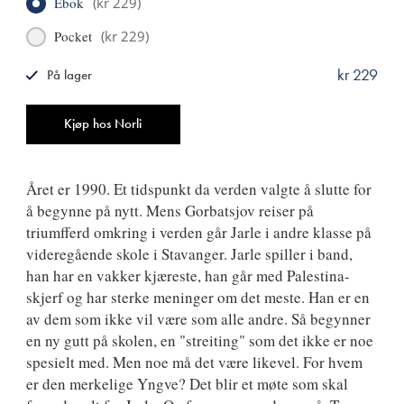
Ebok
(
kr 229
)
Pocket
(
kr 229
)
kr 229
På lager
ISBN
9788249510740
Antall
Kjøp hos Norli
Året er 1990. Et tidspunkt da verden valgte å slutte for
å begynne på nytt. Mens Gorbatsjov reiser på
triumfferd omkring i verden går Jarle i andre klasse på
videregående skole i Stavanger. Jarle spiller i band,
han har en vakker kjæreste, han går med Palestina-
skjerf og har sterke meninger om det meste. Han er en
av dem som ikke vil være som alle andre. Så begynner
en ny gutt på skolen, en "streiting" som det ikke er noe
spesielt med. Men noe må det være likevel. For hvem
er den merkelige Yngve? Det blir et møte som skal