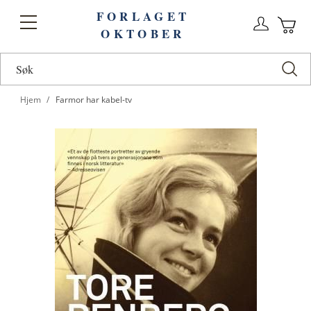
FORLAGET
Logg
Toggle
OKTOBER
n
Ha
Nav
Hjem
Farmor har kabel-tv