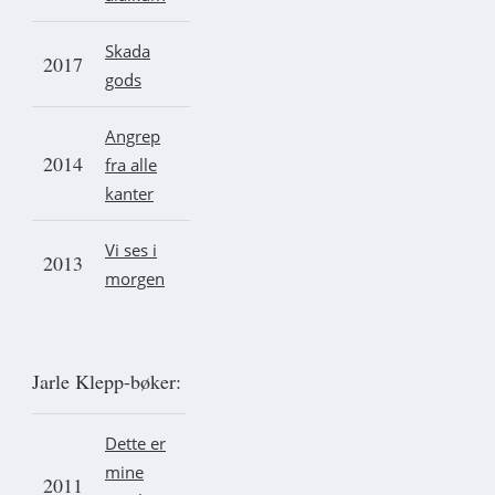
Skada
2017
gods
Angrep
2014
fra alle
kanter
Vi ses i
2013
morgen
Jarle Klepp-bøker:
Dette er
mine
2011