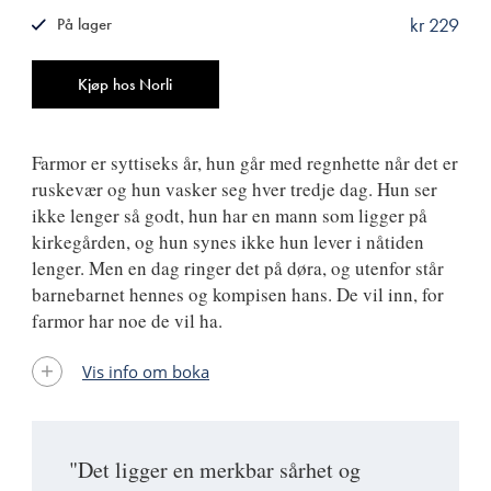
kr 229
På lager
ISBN
9788249512577
Antall
Kjøp hos Norli
Farmor er syttiseks år, hun går med regnhette når det er
ruskevær og hun vasker seg hver tredje dag. Hun ser
ikke lenger så godt, hun har en mann som ligger på
kirkegården, og hun synes ikke hun lever i nåtiden
lenger. Men en dag ringer det på døra, og utenfor står
barnebarnet hennes og kompisen hans. De vil inn, for
farmor har noe de vil ha.
Vis info om boka
"Det ligger en merkbar sårhet og