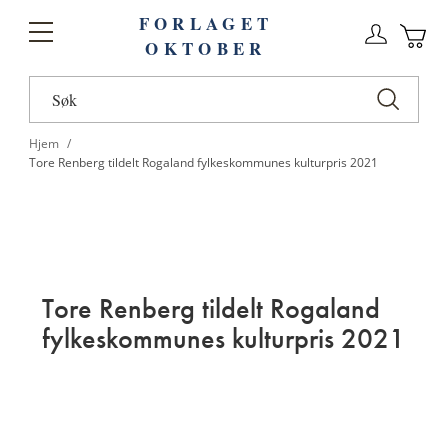
FORLAGET
Logg
Toggle
OKTOBER
n
Ha
Nav
Hjem
Tore Renberg tildelt Rogaland fylkeskommunes kulturpris 2021
Tore Renberg tildelt Rogaland
fylkeskommunes kulturpris 2021