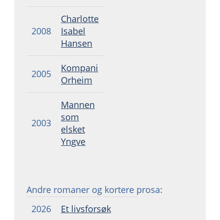
Charlotte
2008
Isabel
Hansen
Kompani
2005
Orheim
Mannen
som
2003
elsket
Yngve
Andre romaner og kortere prosa:
2026
Et livsforsøk