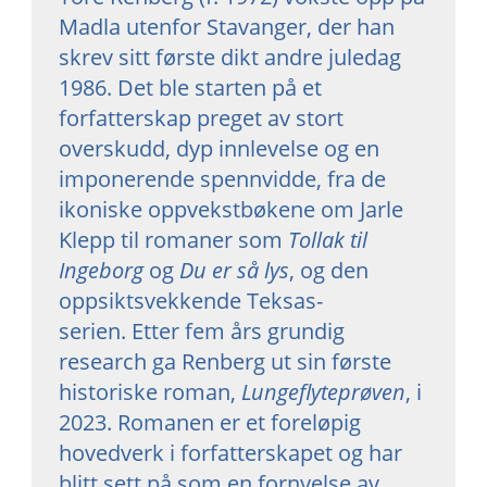
Madla utenfor Stavanger, der han
skrev sitt første dikt andre juledag
1986. Det ble starten på et
forfatterskap preget av stort
overskudd, dyp innlevelse og en
imponerende spennvidde, fra de
ikoniske oppvekstbøkene om Jarle
Klepp til romaner som
Tollak til
Ingeborg
og
Du er så lys
, og den
oppsiktsvekkende Teksas-
serien. Etter fem års grundig
research ga Renberg ut sin første
historiske roman,
Lungeflyteprøven
, i
2023. Romanen er et foreløpig
hovedverk i forfatterskapet og har
blitt sett på som en fornyelse av