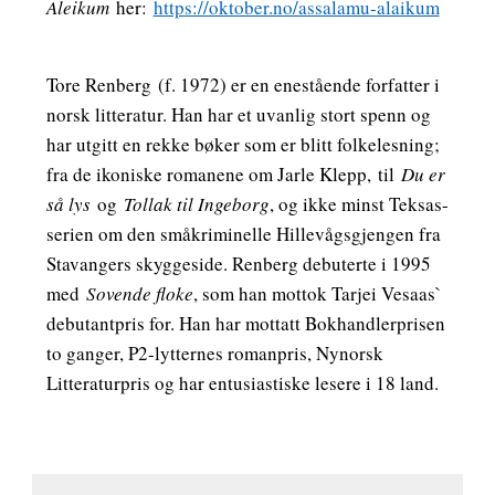
Aleikum
her:
https://oktober.no/assalamu-alaikum
Tore Renberg
(f. 1972) er en enestående forfatter i
norsk litteratur. Han har et uvanlig stort spenn og
har utgitt en rekke bøker som er blitt folkelesning;
fra de ikoniske romanene om Jarle Klepp, til
Du er
så lys
og
Tollak til Ingeborg
, og ikke minst Teksas-
serien om den småkriminelle Hillevågsgjengen fra
Stavangers skyggeside. Renberg debuterte i 1995
med
Sovende floke
, som han mottok Tarjei Vesaas`
debutantpris for. Han har mottatt Bokhandlerprisen
to ganger, P2-lytternes romanpris, Nynorsk
Litteraturpris og har entusiastiske lesere i 18 land.