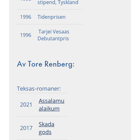
stipend, Tyskland
1996
Tidenprisen
Tarjei Vesaas
1996
Debutantpris
Av Tore Renberg:
Teksas-romaner:
A
ssalam
u
2021
alaikum
Skada
2017
gods