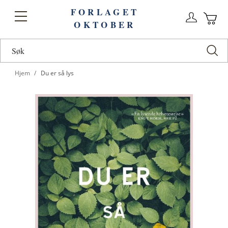
FORLAGET
Logg
Toggle
OKTOBER
n
Ha
Nav
Hjem
Du er så lys