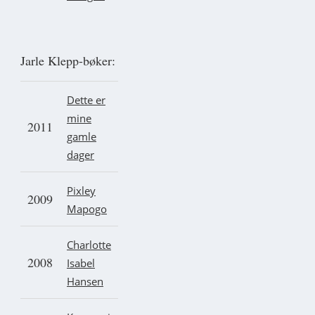
Jarle Klepp-bøker:
Dette er
mine
2011
gamle
dager
Pixley
2009
Mapogo
Charlotte
2008
Isabel
Hansen