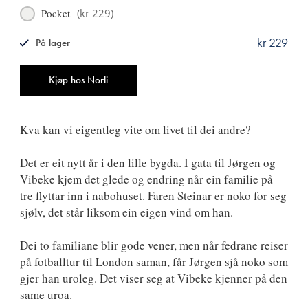
Pocket
(
kr 229
)
kr 229
På lager
ISBN
9788249517343
Antall
Kjøp hos Norli
Kva kan vi eigentleg vite om livet til dei andre?
Det er eit nytt år i den lille bygda. I gata til Jørgen og
Vibeke kjem det glede og endring når ein familie på
tre flyttar inn i nabohuset. Faren Steinar er noko for seg
sjølv, det står liksom ein eigen vind om han.
Dei to familiane blir gode vener, men når fedrane reiser
på fotballtur til London saman, får Jørgen sjå noko som
gjer han uroleg. Det viser seg at Vibeke kjenner på den
same uroa.