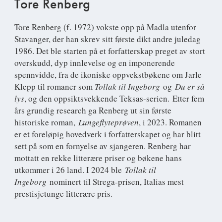
Tore Renberg
Tore Renberg
(f. 1972) vokste opp på Madla utenfor
Stavanger, der han skrev sitt første dikt andre juledag
1986. Det ble starten på et forfatterskap preget av stort
overskudd, dyp innlevelse og en imponerende
spennvidde, fra de ikoniske oppvekstbøkene om Jarle
Klepp til romaner som
Tollak til Ingeborg
og
Du er så
lys
, og den oppsiktsvekkende Teksas-serien. Etter fem
års grundig research ga Renberg ut sin første
historiske roman,
Lungeflyteprøven
, i 2023. Romanen
er et foreløpig hovedverk i forfatterskapet og har blitt
sett på som en fornyelse av sjangeren. Renberg har
mottatt en rekke litterære priser og bøkene hans
utkommer i 26 land. I 2024 ble
Tollak til
Ingeborg
nominert til Strega-prisen, Italias mest
prestisjetunge litterære pris.