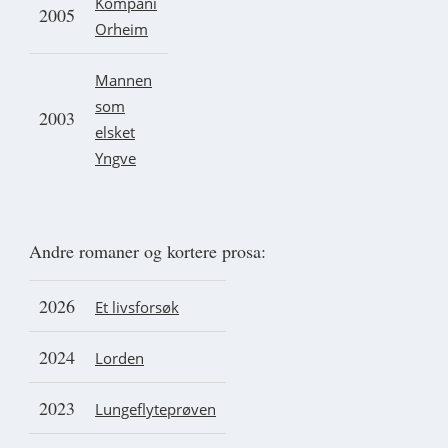
Kompani
2005
Orheim
Mannen
som
2003
elsket
Yngve
Andre romaner og kortere prosa:
2026
Et livsforsøk
2024
Lorden
2023
Lungeflyteprøven