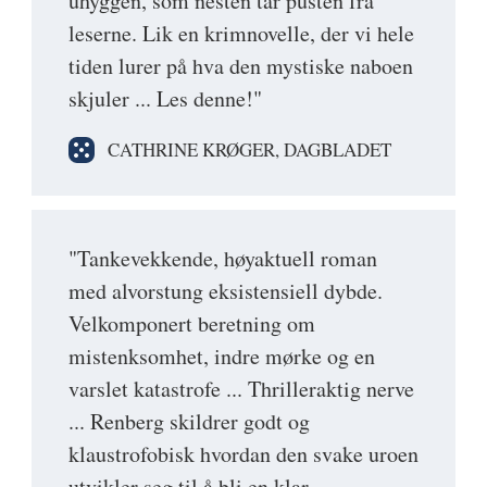
uhyggen, som nesten tar pusten fra
leserne. Lik en krimnovelle, der vi hele
tiden lurer på hva den mystiske naboen
skjuler ... Les denne!"
CATHRINE KRØGER, DAGBLADET
"Tankevekkende, høyaktuell roman
med alvorstung eksistensiell dybde.
Velkomponert beretning om
mistenksomhet, indre mørke og en
varslet katastrofe ... Thrilleraktig nerve
... Renberg skildrer godt og
klaustrofobisk hvordan den svake uroen
utvikler seg til å bli en klar