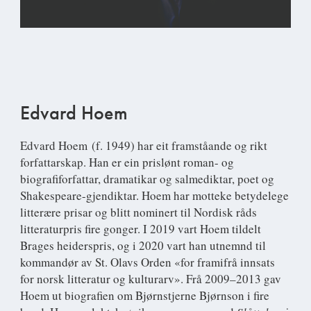
Edvard Hoem
Edvard Hoem
(f. 1949) har eit framståande og rikt
forfattarskap. Han er ein prislønt roman- og
biografiforfattar, dramatikar og salmediktar, poet og
Shakespeare-gjendiktar. Hoem har motteke betydelege
litterære prisar og blitt nominert til Nordisk råds
litteraturpris fire gonger. I 2019 vart Hoem tildelt
Brages heiderspris, og i 2020 vart han utnemnd til
kommandør av St. Olavs Orden «for framifrå innsats
for norsk litteratur og kulturarv». Frå 2009–2013 gav
Hoem ut biografien om Bjørnstjerne Bjørnson i fire