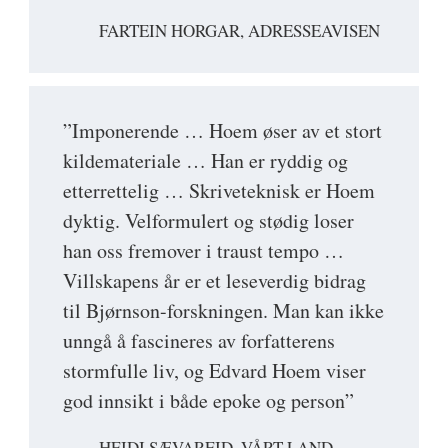
FARTEIN HORGAR, ADRESSEAVISEN
”Imponerende … Hoem øser av et stort
kildemateriale … Han er ryddig og
etterrettelig … Skriveteknisk er Hoem
dyktig. Velformulert og stødig loser
han oss fremover i traust tempo …
Villskapens år er et leseverdig bidrag
til Bjørnson-forskningen. Man kan ikke
unngå å fascineres av forfatterens
stormfulle liv, og Edvard Hoem viser
god innsikt i både epoke og person”
HEIDI SÆVAREID, VÅRT LAND