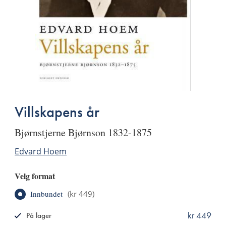
Villskapens år
Bjørnstjerne Bjørnson 1832-1875
Edvard Hoem
Velg format
Innbundet
(
kr 449
)
kr 449
På lager
ISBN