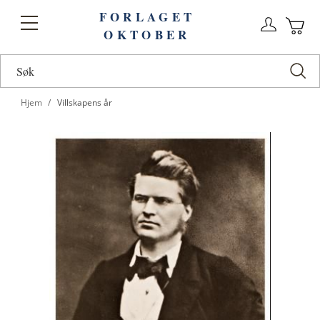
FORLAGET
Logg
Toggle
OKTOBER
n
Ha
Nav
Hjem
Villskapens år