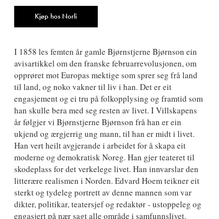
9788249502882
Antall
Kjøp hos Norli
I 1858 les femten år gamle Bjørnstjerne Bjørnson ein
avisartikkel om den franske februarrevolusjonen, om
opprøret mot Europas mektige som sprer seg frå land
til land, og noko vakner til liv i han. Det er eit
engasjement og ei tru på folkopplysing og framtid som
han skulle bera med seg resten av livet. I Villskapens
år følgjer vi Bjørnstjerne Bjørnson frå han er ein
ukjend og ærgjerrig ung mann, til han er midt i livet.
Han vert heilt avgjerande i arbeidet for å skapa eit
moderne og demokratisk Noreg. Han gjer teateret til
skodeplass for det verkelege livet. Han innvarslar den
litterære realismen i Norden. Edvard Hoem teikner eit
sterkt og tydeleg portrett av denne mannen som var
dikter, politikar, teatersjef og redaktør - ustoppeleg og
engasjert på nær sagt alle område i samfunnslivet.