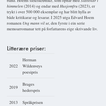
band. Hoems slektskrønike, som opnar med
Slåttekar i
himmelen
(2014) og endar med
Husjomfru
(2023), er
trykt i over 500 000 eksemplar og har blitt hylla av
både kritikarar og lesarar. I 2025 utga Edvard Hoem
romanen
Ung mann vil ut
, den fyrste i ein serie
memoarromanar tett på forfattarens eige skrivande liv.
Litterære priser:
Herman
2022
Wildenveys
poesipris
Brages
2019
hederspris
2013
Språkprisen