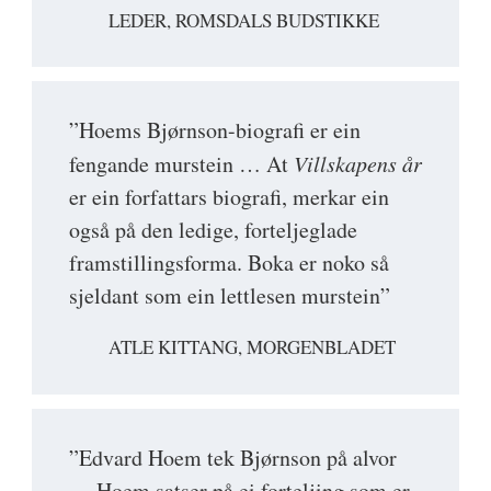
LEDER, ROMSDALS BUDSTIKKE
”Hoems Bjørnson-biografi er ein
fengande murstein … At
Villskapens år
er ein forfattars biografi, merkar ein
også på den ledige, forteljeglade
framstillingsforma. Boka er noko så
sjeldant som ein lettlesen murstein”
ATLE KITTANG, MORGENBLADET
”Edvard Hoem tek Bjørnson på alvor
… Hoem satser på ei forteljing som er