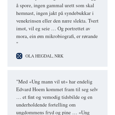
å spore, ingen gammal urett som skal
hemnast, ingen jakt på syndebukkar i
venekrinsen eller den nære slekta. Tvert
imot, vil eg seie … Og portrettet av
mora, ein øm mikrobiografi, er rørande
"
OLA HEGDAL, NRK
"Med «Ung mann vil ut» har endelig
Edvard Hoem kommet fram til seg selv
… et fint og vemodig tidsbilde og en
underholdende fortelling om
ungdommens fryd og pine … «Ung