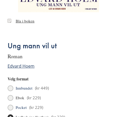
Bla
Bla i boken
i
boken
Ung mann vil ut
roman
Edvard Hoem
Velg format
Innbundet
(
kr 449
)
Ebok
(
kr 229
)
Pocket
(
kr 229
)