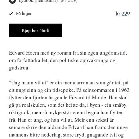
Lydbok (nedlastbar)
(
kr 229
)
kr 229
På lager
ISBN
9788249529292
Antall
Kjøp hos Norli
Edvard Hoem med ny roman frå sin egen ungdomstid,
om forfattarkallet, den politiske oppvakninga og
gudstrua.
"Ung mann vil ut" er ein memoarroman som går tett på
eit ungt sinn og ein tidsepoke. På seinsommaren i 1963
flytter den fjorten år gamle Edvard til Molde. Han skal
gå på realskulen, som det heitte da, i byen - ein småby,
riktignok, men så mykje større enn bygda han flytter
frå. Han er ung, og han vil ut. Meir enn seksti år
seinare skriv den aldrande Edvard han fram: den unge
mannens bitre nederlag, store fryd, gnagande tvil og