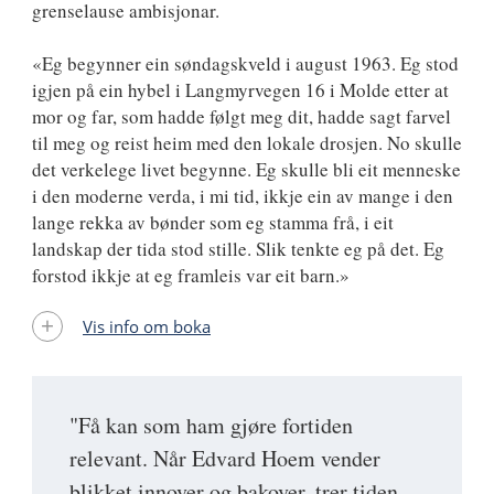
grenselause ambisjonar.
«Eg begynner ein søndagskveld i august 1963. Eg stod
igjen på ein hybel i Langmyrvegen 16 i Molde etter at
mor og far, som hadde følgt meg dit, hadde sagt farvel
til meg og reist heim med den lokale drosjen. No skulle
det verkelege livet begynne. Eg skulle bli eit menneske
i den moderne verda, i mi tid, ikkje ein av mange i den
lange rekka av bønder som eg stamma frå, i eit
landskap der tida stod stille. Slik tenkte eg på det. Eg
forstod ikkje at eg framleis var eit barn.»
Vis info om boka
"Få kan som ham gjøre fortiden
relevant. Når Edvard Hoem vender
blikket innover og bakover, trer tiden