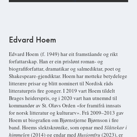
Edvard Hoem
Edvard Hoem
(f. 1949) har eit framståande og rikt
forfattarskap. Han er ein prislønt roman- og
biografiforfattar, dramatikar og salmediktar, poet og
Shakespeare-gjendiktar. Hoem har motteke betydelege
litterære prisar og blitt nominert til Nordisk råds
litteraturpris fire gonger. I 2019 vart Hoem tildelt
Brages heiderspris, og i 2020 vart han utnemnd til
kommandør av St. Olavs Orden «for framifrå innsats
for norsk litteratur og kulturarv». Frå 2009–2013 gav
Hoem ut biografien om Bjørnstjerne Bjørnson i fire
band. Hoems slektskrønike, som opnar med
Slåttekar i
himmelen
(2014) og endar med
Husjomfru
(2023), er