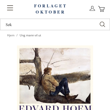
FORLAGET
Logg
Toggle
OKTOBER
n
Ha
Nav
Hjem
Ung mann vil ut