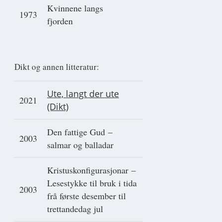
Kvinnene langs
1973
fjorden
Dikt og annen litteratur:
Ute, langt der ute
2021
(Dikt)
Den fattige Gud –
2003
salmar og balladar
Kristuskonfigurasjonar –
Lesestykke til bruk i tida
2003
frå første desember til
trettandedag jul