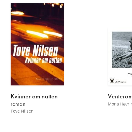
Kvinner
om natten
Venterom
roman
Mona Høvri
Tove Nilsen