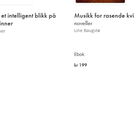
et intelligent blikk på
Musikk for rasende
kv
inner
noveller
Line Baugstø
ner
Ebok
kr 199
På lager