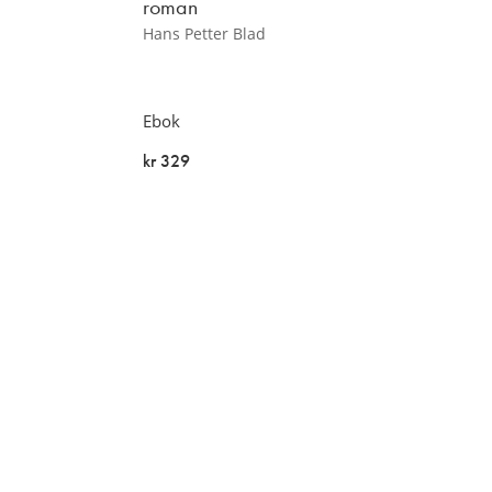
roman
Hans Petter Blad
Ebok
kr 329
På lager