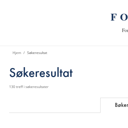
F
n
Hj
For
Hjem
Søkeresultat
Søkeresultat
130
treff i søkeresultater
Bøke