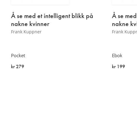
Å se med et intelligent blikk på
Å se med 
nakne
kvinner
nakne
kv
Frank Kuppner
Frank Kupp
Pocket
Ebok
kr 279
kr 199
Kommer:
På lager