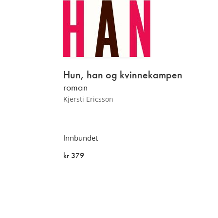
Hun, han og
kvinnek
ampen
roman
Kjersti Ericsson
Innbundet
kr 379
På lager