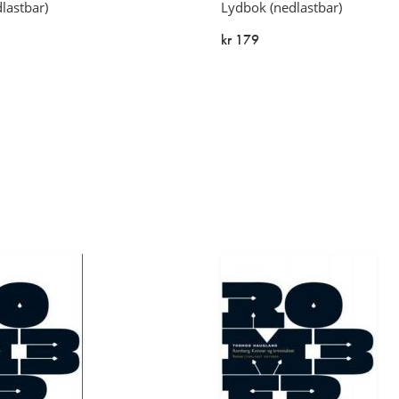
lastbar)
Lydbok (nedlastbar)
kr 179
På lager