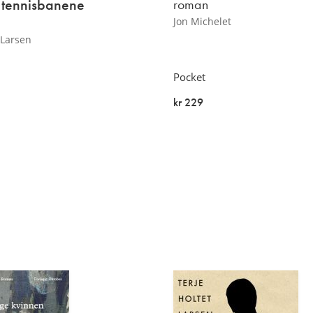
d tennisbanene
roman
Jon Michelet
 Larsen
Pocket
kr 229
På lager