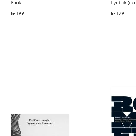
Ebok
Lydbok (ned
kr 199
kr 179
På lager
På lager