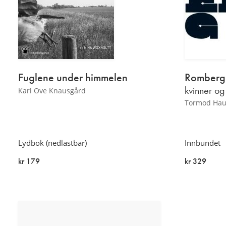
Fuglene under himmelen
Romberg
kvinner og
Karl Ove Knausgård
Tormod Hau
Lydbok (nedlastbar)
Innbundet
kr 179
kr 329
På lager
På lager