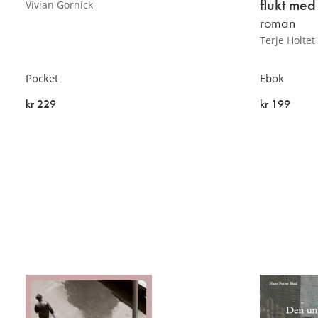
flukt me
Vivian Gornick
roman
Terje Holtet
Pocket
Ebok
kr 229
kr 199
På lager
På lager