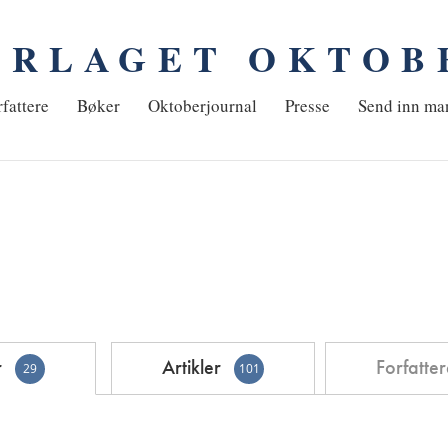
ORLAGET OKTOB
em
fattere
Bøker
Oktoberjournal
Presse
Send inn ma
r
Artikler
Forfatte
29
101