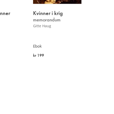
inner
Kvinner
i krig
memorandum
Gitte Haug
Ebok
kr 199
På lager