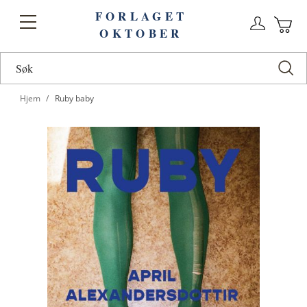
FORLAGET
Logg
Toggle
OKTOBER
n
Ha
Nav
Hjem
Ruby baby