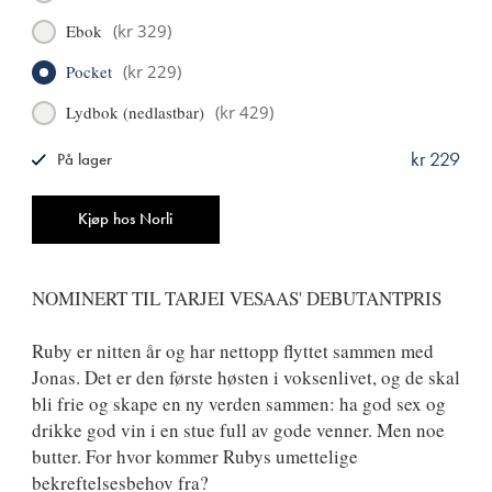
Ebok
(
kr 329
)
Pocket
(
kr 229
)
Lydbok (nedlastbar)
(
kr 429
)
kr 229
På lager
ISBN
9788249531523
Antall
Kjøp hos Norli
NOMINERT TIL TARJEI VESAAS' DEBUTANTPRIS
Ruby er nitten år og har nettopp flyttet sammen med
Jonas. Det er den første høsten i voksenlivet, og de skal
bli frie og skape en ny verden sammen: ha god sex og
drikke god vin i en stue full av gode venner. Men noe
butter. For hvor kommer Rubys umettelige
bekreftelsesbehov fra?