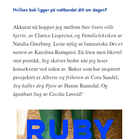
Hvilken bok ligger på nattbordet ditt om dagen?
Akkurat nå hopper jeg mellom
Nær livets ville
hjerte
, av Clarice Lispector, og
Familieleksikon
av
Natalia Ginzburg. Leste nylig ut fantastiske
Det er
natten
av Karolina Ramquist. En liten men likevel
stor poetikk. Jeg skriver bedre når jeg leser
konsekvent ved siden av. Bøker som har inspirert
prosjektet er
Alberte og friheten
av Cora Sandel,
Jeg kaller deg Pjotr
av Hanne Ramsdal. Og
åpenbart
Sug
av Cecilie Løveid!