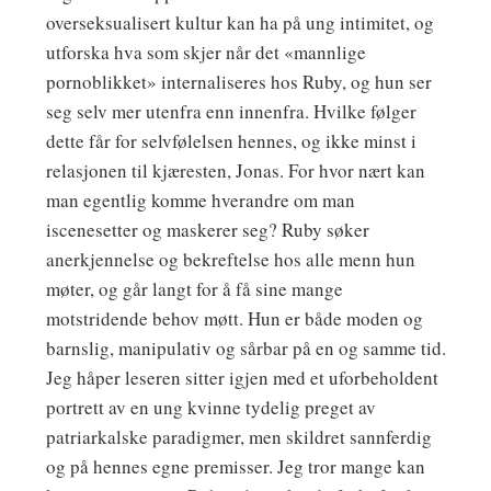
overseksualisert kultur kan ha på ung intimitet, og
utforska hva som skjer når det «mannlige
pornoblikket» internaliseres hos Ruby, og hun ser
seg selv mer utenfra enn innenfra. Hvilke følger
dette får for selvfølelsen hennes, og ikke minst i
relasjonen til kjæresten, Jonas. For hvor nært kan
man egentlig komme hverandre om man
iscenesetter og maskerer seg? Ruby søker
anerkjennelse og bekreftelse hos alle menn hun
møter, og går langt for å få sine mange
motstridende behov møtt. Hun er både moden og
barnslig, manipulativ og sårbar på en og samme tid.
Jeg håper leseren sitter igjen med et uforbeholdent
portrett av en ung kvinne tydelig preget av
patriarkalske paradigmer, men skildret sannferdig
og på hennes egne premisser. Jeg tror mange kan