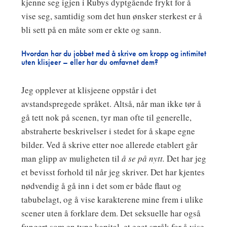
kjenne seg igjen i Rubys dyptgående frykt for å
vise seg, samtidig som det hun ønsker sterkest er å
bli sett på en måte som er ekte og sann.
Hvordan har du jobbet med å skrive om kropp og intimitet
uten klisjeer – eller har du omfavnet dem?
Jeg opplever at klisjeene oppstår i det
avstandspregede språket. Altså, når man ikke tør å
gå tett nok på scenen, tyr man ofte til generelle,
abstraherte beskrivelser i stedet for å skape egne
bilder. Ved å skrive etter noe allerede etablert går
man glipp av muligheten til
å se
på nytt.
Det har jeg
et bevisst forhold til når jeg skriver. Det har kjentes
nødvendig å gå inn i det som er både flaut og
tabubelagt, og å vise karakterene mine frem i ulike
scener uten å forklare dem. Det seksuelle har også
fungert som en type kapital, et eget språk for å vise