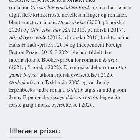
romanen
Geschichte vom alten Kind
, og hun har senere
utgitt flere kritikerroste novellesamlinger og romaner,
blant annet romanene
Hjemsøkelse
(2008, på norsk i
2020) og
Går, gikk, har gått
(2015, på norsk i 2017).
Alle dagers ende
(2012, på norsk i 2018) brakte henne
Hans Fallada-prisen i 2014 og Independent Foreign
Fiction Prize i 2015. I 2024 ble hun tildelt den
internasjonale Booker-prisen for romanen
Kairos.
(2021, på norsk i 2022). Erpenbecks debutroman
Det
gamle barnet
utkom i norsk oversettelse i 2025.
Ordbok
utkom i Tyskland i 2005 og var Jenny
Erpenbecks andre roman.
Ordbok
utgis samtidig som
Jenny Erpenbecks essays
Ikke en roman,
begge for
første gang i norsk oversettelse i 2026.
Litterære priser: