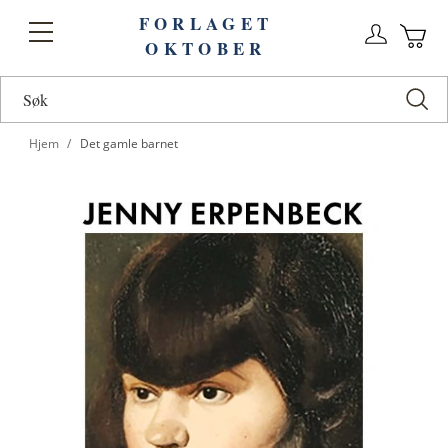
FORLAGET
Logg
Toggle
OKTOBER
n
Ha
Nav
Hjem
Det gamle barnet