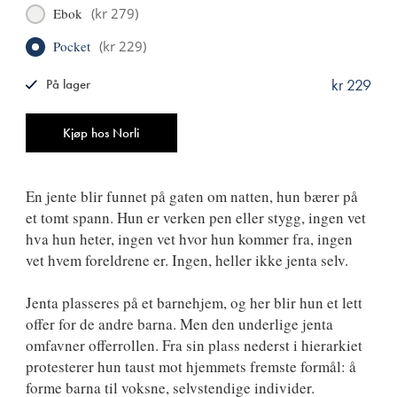
Ebok
(
kr 279
)
Pocket
(
kr 229
)
kr 229
På lager
ISBN
9788249531769
Antall
Kjøp hos Norli
En jente blir funnet på gaten om natten, hun bærer på
et tomt spann. Hun er verken pen eller stygg, ingen vet
hva hun heter, ingen vet hvor hun kommer fra, ingen
vet hvem foreldrene er. Ingen, heller ikke jenta selv.
Jenta plasseres på et barnehjem, og her blir hun et lett
offer for de andre barna. Men den underlige jenta
omfavner offerrollen. Fra sin plass nederst i hierarkiet
protesterer hun taust mot hjemmets fremste formål: å
forme barna til voksne, selvstendige individer.