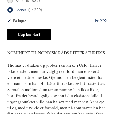
Ebok
(
kr 329
)
Pocket
(
kr 229
)
kr 229
På lager
ISBN
9788249531592
Antall
Kjøp hos Norli
NOMINERT TIL NORDISK RÅDS LITTERATURPRIS
Thomas er diakon og jobber i en kirke i Oslo. Han er
ikke kristen, men har valgt yrket fordi han ønsker å
være et medmenneske. Gjennom en bekjent møter han
en mann som han blir både tiltrukket og litt frastøtt av.
Samtalen mellom dem tar en retning han ikke liker,
bort fra det hverdagslige og inn i det eksistensielle. I
utgangspunktet ville han ha sex med mannen, kanskje
til og med utvikle et forhold, men nå som samtalen har
fått preg av sjelesorg, føles det som om han står i fare