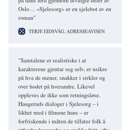
på hans ferd gjennom utvalgte deler av
Oslo ... «Sjelesorg» er en sjelebot av en
roman"
TERJE EIDSVÅG, ADRESSEAVISEN
"Samtalene er realistiske i at
karakterene gjentar seg selv, er usikre
på hva de mener, snakker i sirkler og
over hodet på hverandre. Likevel
oppleves de ikke som retningsløse.
Haugeruds dialoger i Sjelesorg – i
likhet med i filmene hans – er
forfriskende i måten de tillater folk å
utfordre hverandre og snakke fritt, ofte