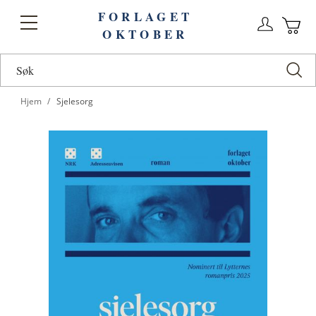
FORLAGET
Logg
Toggle
OKTOBER
n
Ha
Nav
Hjem
Sjelesorg