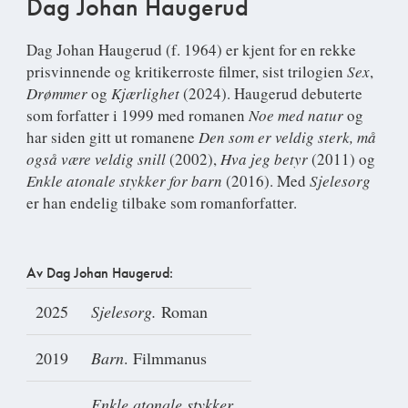
Dag Johan Haugerud
Dag Johan Haugerud
(f. 1964) er kjent for en rekke
prisvinnende og kritikerroste filmer, sist trilogien
Sex
,
Drømmer
og
Kjærlighet
(2024). Haugerud debuterte
som forfatter i 1999 med romanen
Noe med natur
og
har siden gitt ut romanene
Den som er veldig sterk, må
også være veldig snill
(2002),
Hva jeg betyr
(2011) og
Enkle atonale stykker for barn
(2016). Med
Sjelesorg
er han endelig tilbake som romanforfatter.
Av Dag Johan Haugerud:
2025
Sjelesorg.
Roman
2019
Barn
. Filmmanus
Enkle atonale stykker