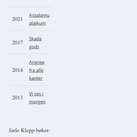
A
ssalam
u
2021
alaikum
Skada
2017
gods
Angrep
2014
fra alle
kanter
Vi ses i
2013
morgen
Jarle Klepp-bøker: