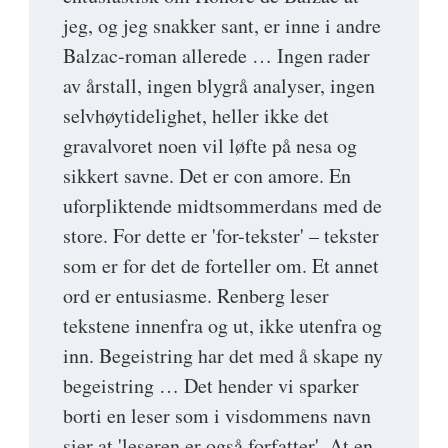
jeg, og jeg snakker sant, er inne i andre
Balzac-roman allerede … Ingen rader
av årstall, ingen blygrå analyser, ingen
selvhøytidelighet, heller ikke det
gravalvoret noen vil løfte på nesa og
sikkert savne. Det er con amore. En
uforpliktende midtsommerdans med de
store. For dette er 'for-tekster' – tekster
som er for det de forteller om. Et annet
ord er entusiasme. Renberg leser
tekstene innenfra og ut, ikke utenfra og
inn. Begeistring har det med å skape ny
begeistring … Det hender vi sparker
borti en leser som i visdommens navn
sier at 'leseren er også forfatter'. At en