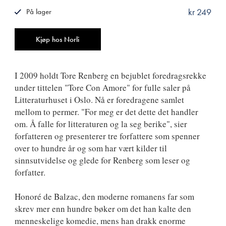
kr 249
På lager
ISBN
9788249509249
Antall
Kjøp hos Norli
I 2009 holdt Tore Renberg en bejublet foredragsrekke
under tittelen "Tore Con Amore" for fulle saler på
Litteraturhuset i Oslo. Nå er foredragene samlet
mellom to permer. "For meg er det dette det handler
om. Å falle for litteraturen og la seg berike", sier
forfatteren og presenterer tre forfattere som spenner
over to hundre år og som har vært kilder til
sinnsutvidelse og glede for Renberg som leser og
forfatter.
Honoré de Balzac, den moderne romanens far som
skrev mer enn hundre bøker om det han kalte den
menneskelige komedie, mens han drakk enorme