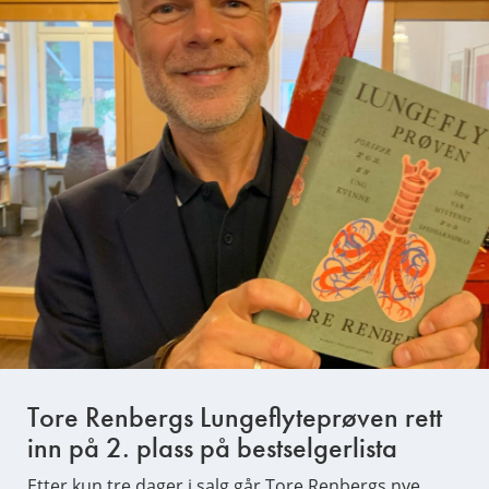
Tore Renbergs Lungeflyteprøven rett
inn på 2. plass på bestselgerlista
Etter kun tre dager i salg går Tore Renbergs nye