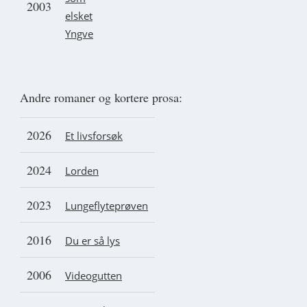
2003
elsket
Yngve
Andre romaner og kortere prosa:
2026
Et livsforsøk
2024
Lorden
2023
Lungeflyteprøven
2016
Du er så lys
2006
Videogutten