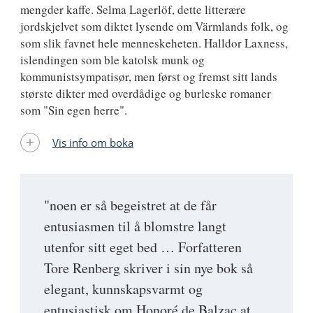
mengder kaffe. Selma Lagerlöf, dette litterære
jordskjelvet som diktet lysende om Värmlands folk, og
som slik favnet hele menneskeheten. Halldor Laxness,
islendingen som ble katolsk munk og
kommunistsympatisør, men først og fremst sitt lands
største dikter med overdådige og burleske romaner
som "Sin egen herre".
Vis info om boka
"noen er så begeistret at de får
entusiasmen til å blomstre langt
utenfor sitt eget bed … Forfatteren
Tore Renberg skriver i sin nye bok så
elegant, kunnskapsvarmt og
entusiastisk om Honoré de Balzac at