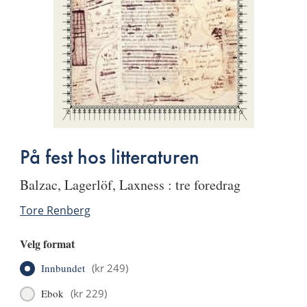
På fest hos litteraturen
Balzac, Lagerlöf, Laxness : tre foredrag
Tore Renberg
Velg format
Innbundet
(
kr 249
)
Ebok
(
kr 229
)