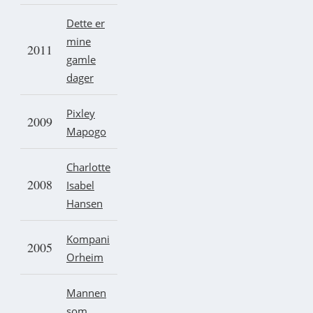
Dette er
mine
2011
gamle
dager
Pixley
2009
Mapogo
Charlotte
2008
Isabel
Hansen
Kompani
2005
Orheim
Mannen
som