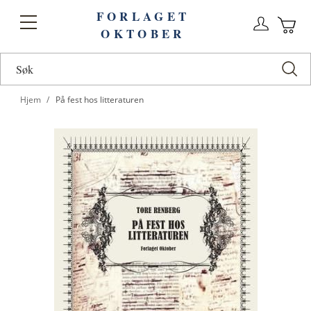
FORLAGET
Logg
Toggle
OKTOBER
n
Ha
Nav
Hjem
På fest hos litteraturen