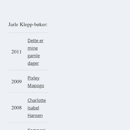
Jarle Klepp-bøker:
Dette er
mine
2011
gamle
dager
Pixley
2009
Mapogo
Charlotte
2008
Isabel
Hansen
Kompani