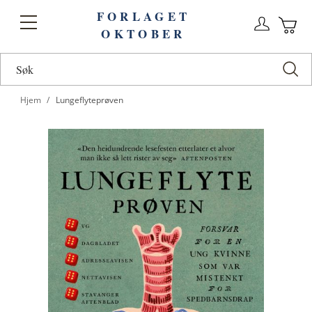
FORLAGET
Logg
Toggle
OKTOBER
n
Ha
Nav
Hjem
Lungeflyteprøven