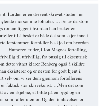
. Lorden er en drevent skrevet studie i en
 hylende morsomme fotnoter. … En av de store
gs roman ligger i hvordan han bruker en
orteller til å beskrive både det som skjer inne i
rtellerstemmen formidler beskjed om hvordan
. … Humoren er der, i Jon Magnes fortelling,
frivillig til ufrivillig, fra pussig til eksentrisk
om dette vitnet klarer Renberg også å skildre
n eksisterer og er nesten for godt kjent i.
art selv om vi ser dem gjennom fortellerens
te er faktisk stor skrivekunst. …Men det som
ett av en skjebne, et bilde på en bygd og en
eler som faller utenfor. Og den innlevelsen er