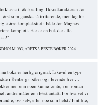
erklasse i løkskrelling. Hovedkarakteren Jon
ørst som ganske så irriterende, men lag for
dig større kompleksitet i både Jon Magnes
riens komplott. Her er en bok der alle
lese!"
DHOLM, VG, ÅRETS 3 BESTE BØKER 2024
ne boka er herlig original. Likevel en type
både i Renbergs bøker og i levende live …
ekker mer enn noen kunne vente, i en roman
lt andre måter enn først antatt. For hva vet vi
randre, oss selv, eller noe som helst? Fint lite,