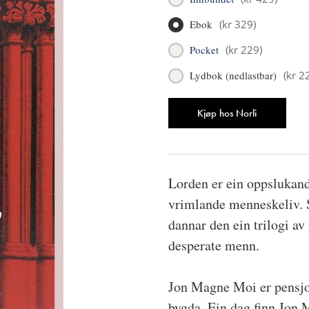
Ebok
(
kr 329
)
Pocket
(
kr 229
)
Lydbok (nedlastbar)
(
kr 2
Antall
Kjøp hos Norli
Lorden er ein oppslukand
vrimlande menneskeliv. S
dannar den ein trilogi a
desperate menn.
Jon Magne Moi er pensjon
bygda. Ein dag finn Jon M