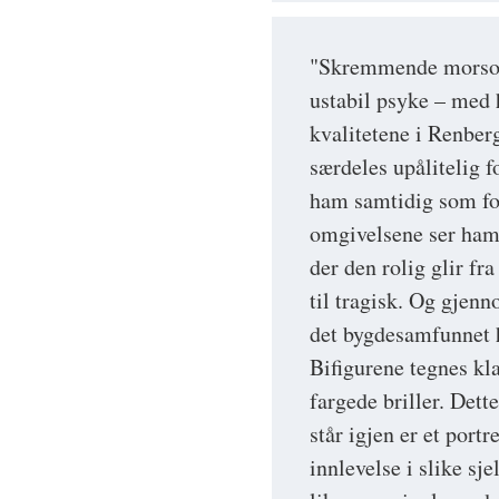
"Skremmende morsomt
ustabil psyke – med
kvalitetene i Renber
særdeles upålitelig f
ham samtidig som fo
omgivelsene ser ham
der den rolig glir fra 
til tragisk. Og gjenn
det bygdesamfunnet ha
Bifigurene tegnes kl
fargede briller. Det
står igjen er et portr
innlevelse i slike sj