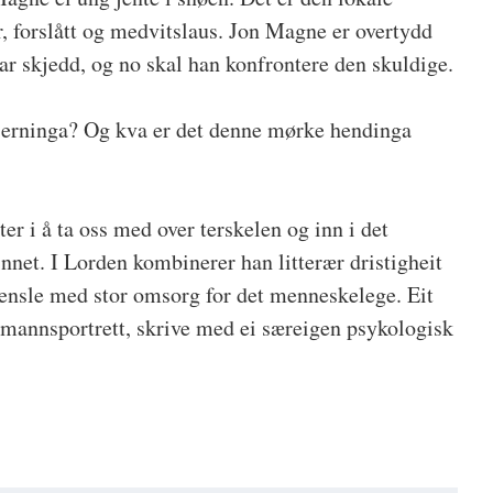
r, forslått og medvitslaus. Jon Magne er overtydd
ar skjedd, og no skal han konfrontere den skuldige.
jerninga? Og kva er det denne mørke hendinga
er i å ta oss med over terskelen og inn i det
net. I Lorden kombinerer han litterær dristigheit
jensle med stor omsorg for det menneskelege. Eit
 mannsportrett, skrive med ei særeigen psykologisk