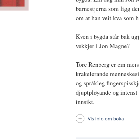
barnestjerna som ligg de
om at han veit kva som h
Kven i bygda står bak ug
vekkjer i Jon Magne?
Tore Renberg er ein meist
krakelerande menneskesin
og språkleg fingerspissk
djuptpløyande og intenst
innsikt.
Vis info om boka