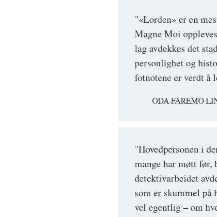
"«Lorden» er en mest
Magne Moi oppleves f
lag avdekkes det sta
personlighet og histo
fotnotene er verdt å 
ODA FAREMO LIN
"Hovedpersonen i den
mange har møtt før, 
detektivarbeidet avd
som er skummel på he
vel egentlig – om hve