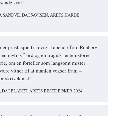
isende svar"
A SANDVE, DAGSAVISEN, ÅRETS HARDE
erær prestasjon fra evig skapende Tore Renberg.
 en mytisk Lord og en tragisk jentehistorie
orie, om en forteller som langsomt mister
 være vitner til at manien vokser fram –
tor skrivekunst"
 DAGBLADET, ÅRETS BESTE BØKER 2024