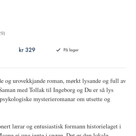
29
)
kr 329
På lager
ISBN
9788249529162
e og urovekkjande roman, mørkt lysande og full av
aman med Tollak til Ingeborg og Du er så lys
v psykologiske mysterieromanar om utsette og
ert lærar og entusiastisk formann historielaget i
agne ei ung jente i snøen. Det er den lokale