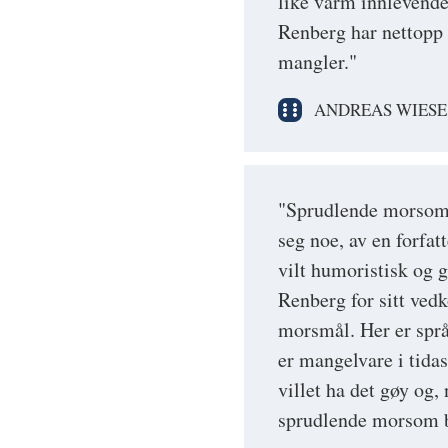
like varm innlevende
Renberg har nettopp 
mangler."
ANDREAS WIESE
"Sprudlende morsom,
seg noe, av en forfa
vilt humoristisk og 
Renberg for sitt ved
morsmål. Her er språ
er mangelvare i tidas
villet ha det gøy og,
sprudlende morsom b