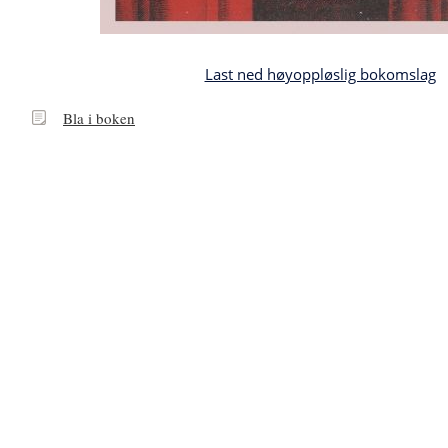
Last ned høyoppløslig bokomslag
Bla
Bla i boken
i
boken