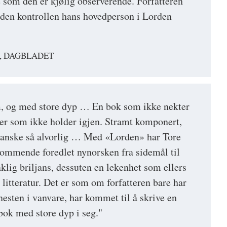
 som den er kjølig observerende. Forfatteren
den kontrollen hans hovedperson i Lorden
, DAGBLADET
 og med store dyp … En bok som ikke nekter
tter som ikke holder igjen. Stramt komponert,
ganske så alvorlig … Med «Lorden» har Tore
kommende foredlet nynorsken fra sidemål til
klig briljans, dessuten en lekenhet som ellers
 litteratur. Det er som om forfatteren bare har
 nesten i vanvare, har kommet til å skrive en
ok med store dyp i seg."