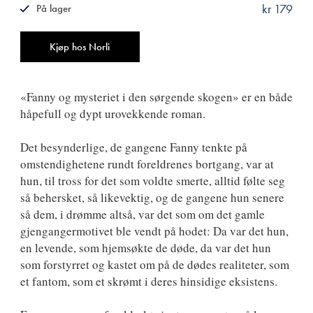
kr 179
På lager
ISBN
9788242166371
Antall
Kjøp hos Norli
«Fanny og mysteriet i den sørgende skogen» er en både
håpefull og dypt urovekkende roman.
Det besynderlige, de gangene Fanny tenkte på
omstendighetene rundt foreldrenes bortgang, var at
hun, til tross for det som voldte smerte, alltid følte seg
så behersket, så likevektig, og de gangene hun senere
så dem, i drømme altså, var det som om det gamle
gjengangermotivet ble vendt på hodet: Da var det hun,
en levende, som hjemsøkte de døde, da var det hun
som forstyrret og kastet om på de dødes realiteter, som
et fantom, som et skrømt i deres hinsidige eksistens.