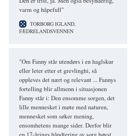
Den er trist, ja. Men også besynderlig,
varm og håpefull"
TORBORG IGLAND,
FÆDRELANDSVENNEN
"Om Fanny står utendørs i en haglskur
eller leter etter et grevlinghi, så
oppleves det nært og relevant ... Fannys
fortelling blir allmenn i situasjonen
Fanny står i: Den ensomme sorgen, det
lille mennesket i møte med naturen,
mennesket som søker mening,
ensomhetens mange sider. Derfor blir
en 17-årings håndtering av sorg høyst