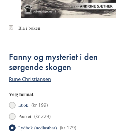
Bla
Bla i boken
i
boken
Fanny og mysteriet i den
sørgende skogen
Rune Christiansen
Velg format
Ebok
(
kr 199
)
Pocket
(
kr 229
)
Lydbok (nedlastbar)
(
kr 179
)