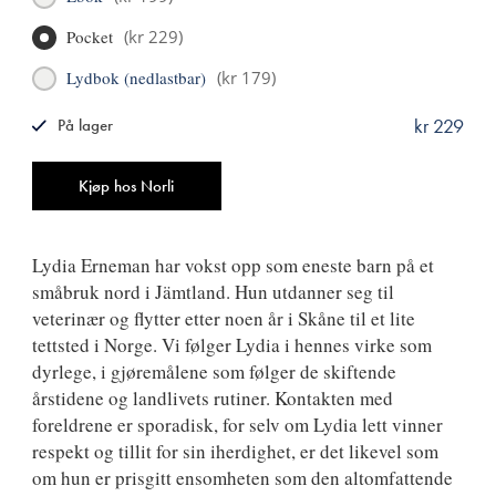
Pocket
(
kr 229
)
Lydbok (nedlastbar)
(
kr 179
)
kr 229
På lager
ISBN
9788249515738
Antall
Kjøp hos Norli
Lydia Erneman har vokst opp som eneste barn på et
småbruk nord i Jämtland. Hun utdanner seg til
veterinær og flytter etter noen år i Skåne til et lite
tettsted i Norge. Vi følger Lydia i hennes virke som
dyrlege, i gjøremålene som følger de skiftende
årstidene og landlivets rutiner. Kontakten med
foreldrene er sporadisk, for selv om Lydia lett vinner
respekt og tillit for sin iherdighet, er det likevel som
om hun er prisgitt ensomheten som den altomfattende