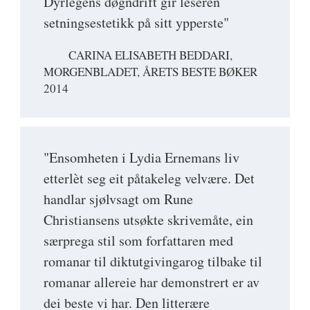
Dyrlegens døgndrift gir leseren
setningsestetikk på sitt ypperste"
CARINA ELISABETH BEDDARI,
MORGENBLADET, ÅRETS BESTE BØKER
2014
"Ensomheten i Lydia Ernemans liv
etterlèt seg eit påtakeleg velvære. Det
handlar sjølvsagt om Rune
Christiansens utsøkte skrivemåte, ein
særprega stil som forfattaren med
romanar til diktutgivingarog tilbake til
romanar allereie har demonstrert er av
dei beste vi har. Den litterære