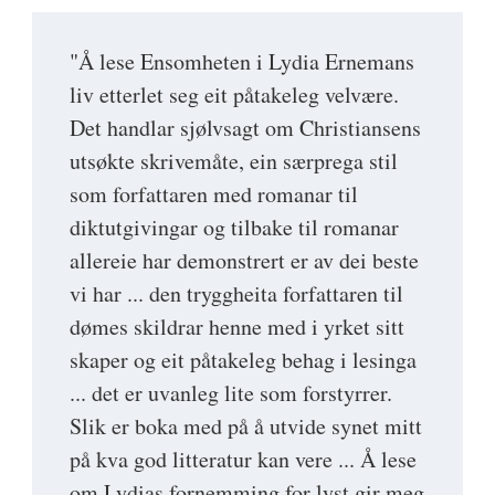
"Å lese Ensomheten i Lydia Ernemans
liv etterlet seg eit påtakeleg velvære.
Det handlar sjølvsagt om Christiansens
utsøkte skrivemåte, ein særprega stil
som forfattaren med romanar til
diktutgivingar og tilbake til romanar
allereie har demonstrert er av dei beste
vi har ... den tryggheita forfattaren til
dømes skildrar henne med i yrket sitt
skaper og eit påtakeleg behag i lesinga
... det er uvanleg lite som forstyrrer.
Slik er boka med på å utvide synet mitt
på kva god litteratur kan vere ... Å lese
om Lydias fornemming for lyst gir meg