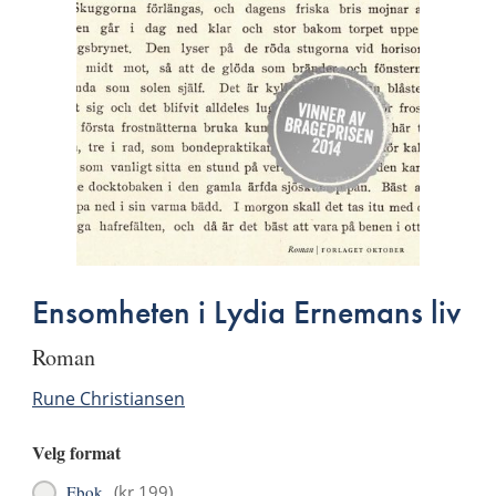
Ensomheten i Lydia Ernemans liv
roman
Rune Christiansen
Velg format
Ebok
(
kr 199
)