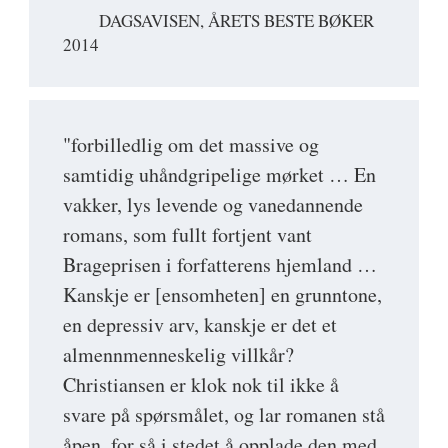
DAGSAVISEN, ÅRETS BESTE BØKER
2014
"forbilledlig om det massive og
samtidig uhåndgripelige mørket … En
vakker, lys levende og vanedannende
romans, som fullt fortjent vant
Brageprisen i forfatterens hjemland …
Kanskje er [ensomheten] en grunntone,
en depressiv arv, kanskje er det et
almennmenneskelig villkår?
Christiansen er klok nok til ikke å
svare på spørsmålet, og lar romanen stå
åpen, for så i stedet å opplade den med