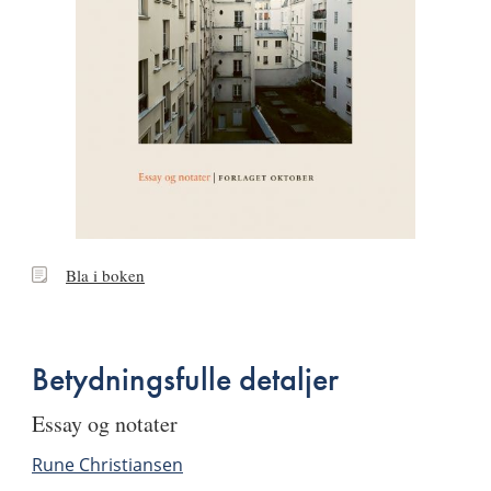
Bla
Bla i boken
i
boken
Betydningsfulle detaljer
essay og notater
Rune Christiansen