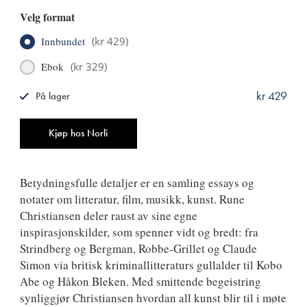
Velg format
Innbundet
(
kr 429
)
Ebok
(
kr 329
)
kr 429
På lager
ISBN
9788249527953
Antall
Kjøp hos Norli
Betydningsfulle detaljer er en samling essays og
notater om litteratur, film, musikk, kunst. Rune
Christiansen deler raust av sine egne
inspirasjonskilder, som spenner vidt og bredt: fra
Strindberg og Bergman, Robbe-Grillet og Claude
Simon via britisk kriminallitteraturs gullalder til Kobo
Abe og Håkon Bleken. Med smittende begeistring
synliggjør Christiansen hvordan all kunst blir til i møte