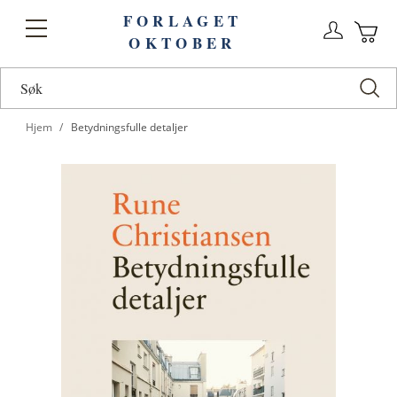
FORLAGET
Logg
Toggle
OKTOBER
n
Ha
Nav
Hjem
Betydningsfulle detaljer