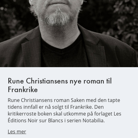
Rune Christiansens nye roman til
Frankrike
Rune Christiansens roman Saken med den tapte
tidens innfall er nå solgt til Frankrike. Den
kritikerroste boken skal utkomme på forlaget Les
Éditions Noir sur Blancs i serien Notabilia.
Les mer