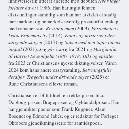
innflytelsesrik litterat allerede med debuten
Hvor toget
forlater havet
i 1986. Han har utgitt femten
diktsamlinger samtidig som han har utviklet et stadig
mer markant og bemerkelsesverdig prosaforfatterskap,
med romaner som
Krysantemum
(2009),
Ensomheten i
Lydia Ernemans liv
(2014),
Fanny og mysteriet i den
sørgende skogen
(2017) og
Saken med den tapte tidens
innfall
(2021).
Jeg går i sorg
fra 2021 og
Marginalia
til Harriet Löwenhjelm (1887-1918) Dikt og epistler
fra 2023 er Christiansens nyeste diktutgivelser. Våren
2024 kom hans andre essaysamling,
Betyningsfulle
detaljer
.
Tragedie under drivende skyer
(2025) er
Rune Christiansens ellevte roman.
Christiansen er blitt tildelt en rekke priser, bl.a.
Dobloug-prisen, Brageprisen og Gyldendalprisen. Han
har gjendiktet poeter som Frank Kuppner, Alain
Bosquet og Edmond Jabés, og er redaktør for Forlaget
Oktobers gjendiktningsserie for samtidspoesi.