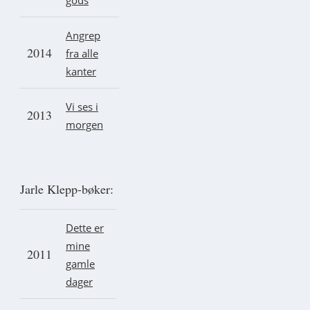
Angrep
2014
fra alle
kanter
Vi ses i
2013
morgen
Jarle Klepp-bøker:
Dette er
mine
2011
gamle
dager