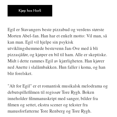
ISBN
9788249512560
Antall
Kjøp hos Norli
Egil er Stavangers beste pizzabud og verdens største
Morten Abel-fan. Han har et enkelt motto: Vil man, så
kan man. Egil vil hjelpe sin psykisk
utviklingshemmede bestevenn Jan-Ove med å bli
pizzasjåfør, og kjøper en bil til ham. Alle er skeptiske.
Midt i dette rammes Egil av kjærligheten. Han kjører
ned Anette i slalåmbakken. Hun faller i koma, og han
blir forelsket.
"Alt for Egil" er et romantisk musikalsk melodrama og
debutspillefilmen til regissør Tore Rygh. Boken
inneholder filmmanuskript med sanger, bilder fra
filmen og settet, ekstra scener og tekster fra
manusforfatterne Tore Renberg og Tore Rygh.