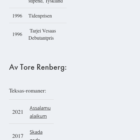
stipend, Tyskland
1996
Tidenprisen
Tarjei Vesaas
1996
Debutantpris
Av Tore Renberg:
Teksas-romaner:
A
ssalam
u
2021
alaikum
Skada
2017
gods