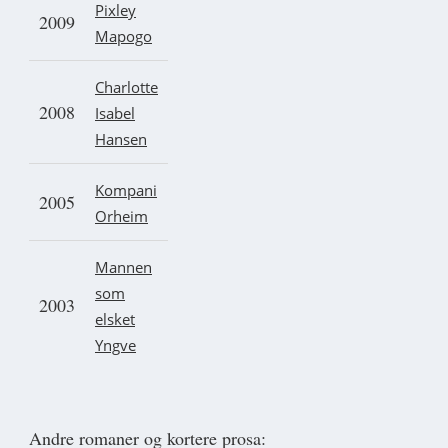
Pixley
2009
Mapogo
Charlotte
2008
Isabel
Hansen
Kompani
2005
Orheim
Mannen
som
2003
elsket
Yngve
Andre romaner og kortere prosa: