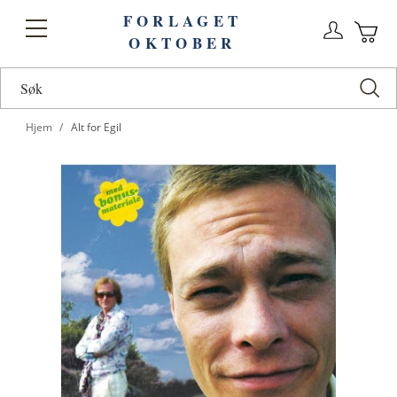
FORLAGET
Logg
Toggle
OKTOBER
n
Ha
Nav
Hjem
Alt for Egil