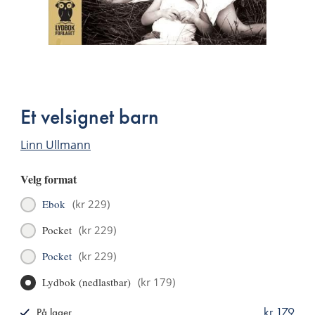
Bla
i
boken
Et velsignet barn
Linn Ullmann
Velg format
Ebok
(
kr 229
)
Pocket
(
kr 229
)
Pocket
(
kr 229
)
Lydbok (nedlastbar)
(
kr 179
)
kr 179
På lager