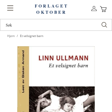
FORLAGET
Logg
Toggle
OKTOBER
n
Ha
Nav
Hjem
Et velsignet barn