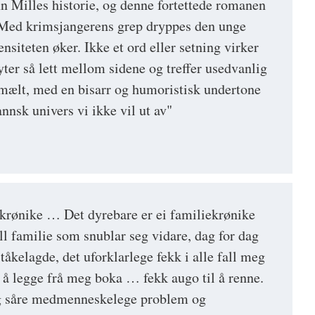
nn Milles historie, og denne fortettede romanen
. Med krimsjangerens grep dryppes den unge
ensiteten øker. Ikke et ord eller setning virker
lyter så lett mellom sidene og treffer usedvanlig
mælt, med en bisarr og humoristisk undertone
annsk univers vi ikke vil ut av"
ekrønike … Det dyrebare er ei familiekrønike
l familie som snublar seg vidare, dag for dag
åkelagde, det uforklarlege fekk i alle fall meg
 å legge frå meg boka … fekk augo til å renne.
og såre medmenneskelege problem og