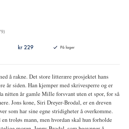
79
)
kr 229
På lager
ISBN
9788249515271
 med å rakne. Det store litterære prosjektet hans
flere år siden. Han kjemper med skrivesperre og er
a nitten år gamle Mille forsvant uten et spor, for så
inere. Jons kone, Siri Dreyer-Brodal, er en dreven
ver som har sine egne stridigheter å overkomme.
d en troløs mann, men hvordan skal hun forholde
røstelige moren, Jenny Brodal, som begynner å