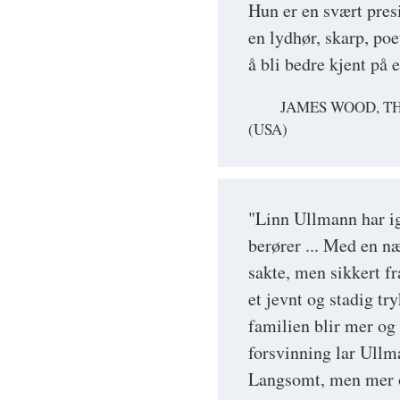
Hun er en svært presi
en lydhør, skarp, poe
å bli bedre kjent på 
JAMES WOOD, TH
(USA)
"Linn Ullmann har ig
berører ... Med en n
sakte, men sikkert f
et jevnt og stadig tr
familien blir mer og
forsvinning lar Ullm
Langsomt, men mer og