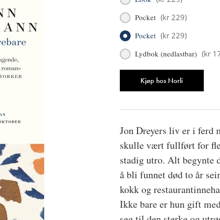
Pocket
(
kr 229
)
Pocket
(
kr 229
)
Lydbok (nedlastbar)
(
kr 1
Antall
Kjøp hos Norli
Jon Dreyers liv er i ferd
skulle vært fullført for 
stadig utro. Alt begynte d
å bli funnet død to år se
kokk og restaurantinneha
Ikke bare er hun gift me
seg til den sterke og ut