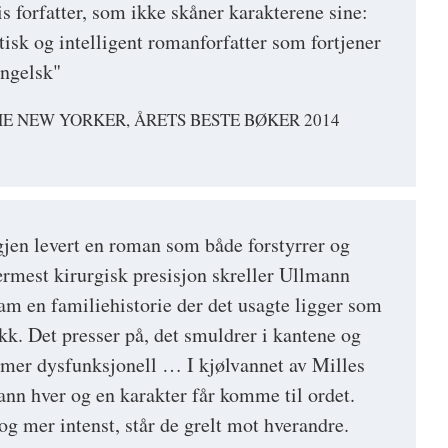
s forfatter, som ikke skåner karakterene sine:
tisk og intelligent romanforfatter som fortjener
engelsk"
E NEW YORKER, ÅRETS BESTE BØKER 2014
jen levert en roman som både forstyrrer og
ærmest kirurgisk presisjon skreller Ullmann
ram en familiehistorie der det usagte ligger som
ykk. Det presser på, det smuldrer i kantene og
 mer dysfunksjonell … I kjølvannet av Milles
ann hver og en karakter får komme til ordet.
 mer intenst, står de grelt mot hverandre.