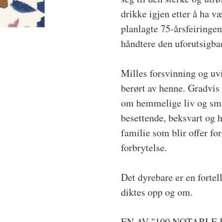
drikke igjen etter å ha vær
planlagte 75-årsfeiringen
håndtere den uforutsigba
Milles forsvinning og uv
berørt av henne. Gradvis
om hemmelige liv og smer
besettende, beksvart og 
familie som blir offer f
forbrytelse.
Det dyrebare er en fortel
diktes opp og om.
EN AV "100 NOTABLE