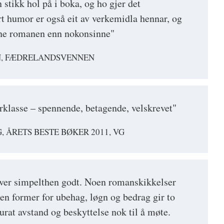
stikk hol på i boka, og ho gjer det
rt humor er også eit av verkemidla hennar, og
nne romanen enn nokonsinne"
N, FÆDRELANDSVENNEN
ærklasse – spennende, betagende, velskrevet"
 ÅRETS BESTE BØKER 2011, VG
iver simpelthen godt. Noen romanskikkelser
oen former for ubehag, løgn og bedrag gir to
urat avstand og beskyttelse nok til å møte.