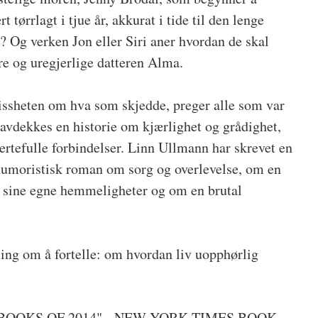
t tørrlagt i tjue år, akkurat i tide til den lenge
? Og verken Jon eller Siri aner hvordan de skal
re og uregjerlige datteren Alma.
issheten om hva som skjedde, preger alle som var
 avdekkes en historie om kjærlighet og grådighet,
tefulle forbindelser. Linn Ullmann har skrevet en
humoristisk roman om sorg og overlevelse, om en
or sine egne hemmeligheter og om en brutal
ling om å fortelle: om hvordan liv uopphørlig
 BOOKS OF 2014" - NEW YORK TIMES BOOK