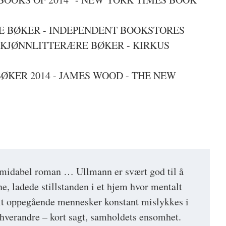
TE BØKER - INDEPENDENT BOOKSTORES
SKJØNNLITTERÆRE BØKER - KIRKUS
BØKER 2014 - JAMES WOOD - THE NEW
rmidabel roman … Ullmann er svært god til å
e, ladede stillstanden i et hjem hvor mentalt
elt oppegående mennesker konstant mislykkes i
verandre – kort sagt, samholdets ensomhet.