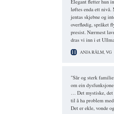
Elegant fletter hun i
løftes enda ett nivå
jentas skjebne og int
overflødig, språket f
presist. Nærmest lav
dras vi inn i et Ullm
ANJA RÅLM, VG
"Sår og sterk famili
om ein dysfunksjonel
… Det mystiske, det t
til å ha problem med
Det er ekle, vonde 