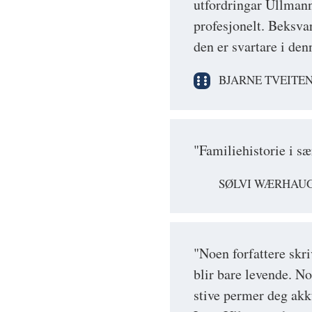
utfordringar Ullmann 
profesjonelt. Beksva
den er svartare i de
BJARNE TVEITE
"Familiehistorie i s
SØLVI WÆRHAUG,
"Noen forfattere skr
blir bare levende. N
stive permer deg akk