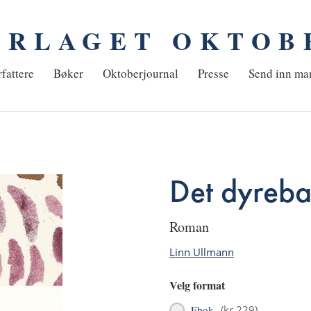
ORLAGET OKTOB
em
fattere
Bøker
Oktoberjournal
Presse
Send inn ma
Det dyreba
roman
Linn Ullmann
Velg format
Ebok
(
kr 229
)