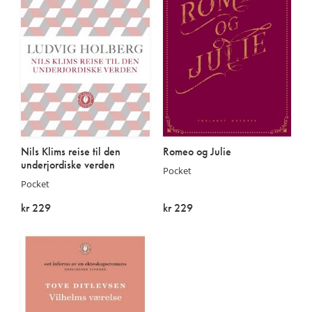
Nils Klims reise til den
Romeo og Julie
underjordiske verden
Pocket
Pocket
kr 229
kr 229
På lager
På lager