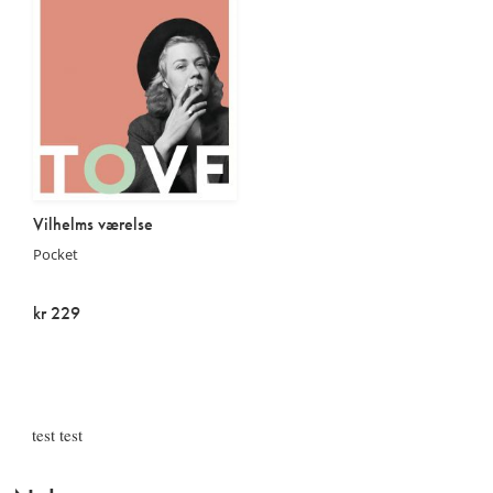
Vilhelms værelse
Pocket
kr 229
På lager
test test