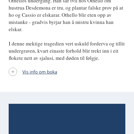
Othellos undergang. Han sår tvil hos Othello om
hustrua Desdemona er tru, og plantar falske prov på at
ho og Cassio er elskarar. Othello blir eten opp av
mistanke - gradvis byrjar han å mistru kvinna han
elskar.
I denne mektige tragedien vert uskuld forderva og tillit
undergraven, kvart einaste forhold blir trekt inn i eit
flokete nett av sjalusi, med døden til følgje.
Vis info om boka