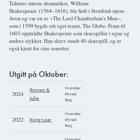
Tidenes største dramatiker,
William
Shakespeare
(1564–1616), ble født i Stratford-upon-
Avon og var en av «The Lord Chamberlain's Men»,
som i 1599 bygde sitt eget teater, The Globe. Fram til
1603 opptrådte Shakespeare som skuespiller i egne og
andres stykker. Han skrev rundt 40 skuespill, og er
også kjent for sine sonetter.
Utgitt på Oktober:
Oversetter:
Romeo &
2024
Øyvind
Julie
Berg
Oversetter:
2022
Kong Lear
Øyvind
Berg
Oversetter: