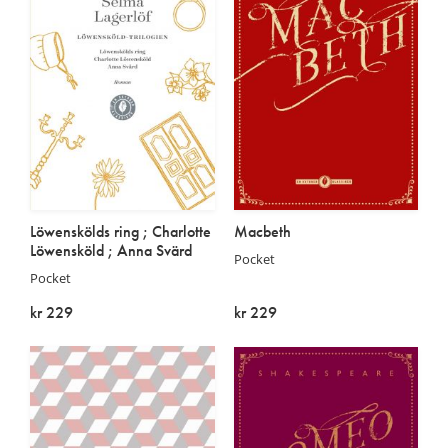
Löwenskölds ring ; Charlotte
Macbeth
Löwensköld ; Anna Svärd
Pocket
Pocket
kr 229
kr 229
På lager
På lager