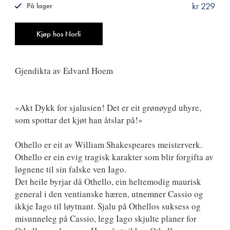
kr 229
På lager
ISBN
9788249518296
Antall
Kjøp hos Norli
Gjendikta av Edvard Hoem
«Akt Dykk for sjalusien! Det er eit grønøygd uhyre,
som spottar det kjøt han åtslar på!»
Othello er eit av William Shakespeares meisterverk.
Othello er ein evig tragisk karakter som blir forgifta av
løgnene til sin falske ven Iago.
Det heile byrjar då Othello, ein heltemodig maurisk
general i den ventianske hæren, utnemner Cassio og
ikkje Iago til løytnant. Sjalu på Othellos suksess og
misunneleg på Cassio, legg Iago skjulte planer for