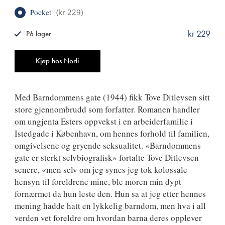
Pocket
(
kr 229
)
kr 229
På lager
ISBN
9788249519910
Antall
Kjøp hos Norli
Med Barndommens gate (1944) fikk Tove Ditlevsen sitt
store gjennombrudd som forfatter. Romanen handler
om ungjenta Esters oppvekst i en arbeiderfamilie i
Istedgade i København, om hennes forhold til familien,
omgivelsene og gryende seksualitet. «Barndommens
gate er sterkt selvbiografisk» fortalte Tove Ditlevsen
senere, «men selv om jeg synes jeg tok kolossale
hensyn til foreldrene mine, ble moren min dypt
fornærmet da hun leste den. Hun sa at jeg etter hennes
mening hadde hatt en lykkelig barndom, men hva i all
verden vet foreldre om hvordan barna deres opplever