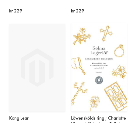
kr 229
kr 229
På lager
På lager
Kong Lear
Löwenskölds ring ; Charlotte
Löwensköld ; Anna Svärd
Pocket
Pocket