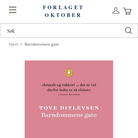
FORLAGET
Logg
Toggle
OKTOBER
n
Ha
Nav
Hjem
Barndommens gate