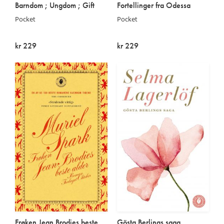
Barndom ; Ungdom ; Gift
Fortellinger fra Odessa
Pocket
Pocket
kr 229
kr 229
På lager
På lager
Frøken Jean Brodies beste
Gösta Berlings saga