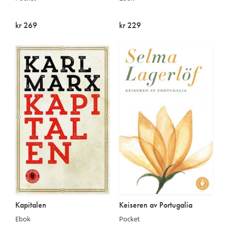
kr 269
kr 229
På lager
På lager
Kapitalen
Keiseren av Portugalia
Ebok
Pocket