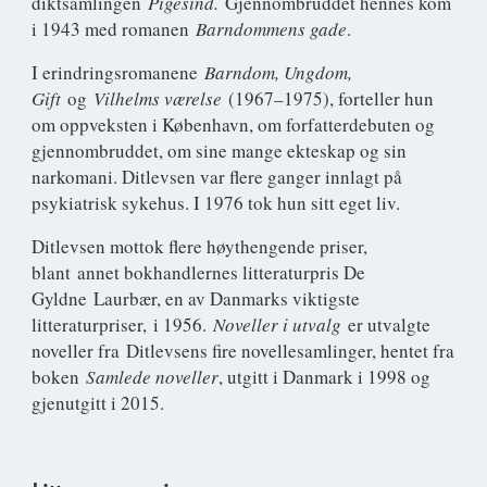
diktsamlingen
Pigesind.
Gjennombruddet hennes kom
i 1943 med romanen
Barndommens gade
.
I erindringsromanene
Barndom, Ungdom,
Gift
og
Vilhelms værelse
(1967–1975), forteller hun
om oppveksten i København, om forfatterdebuten og
gjennombruddet, om sine mange ekteskap og sin
narkomani. Ditlevsen var flere ganger innlagt på
psykiatrisk sykehus. I 1976 tok hun sitt eget liv.
Ditlevsen mottok flere høythengende priser,
blant annet bokhandlernes litteraturpris De
Gyldne Laurbær, en av Danmarks viktigste
litteraturpriser, i 1956.
Noveller i utvalg
er utvalgte
noveller fra Ditlevsens fire novellesamlinger, hentet fra
boken
Samlede noveller
, utgitt i Danmark i 1998 og
gjenutgitt i 2015.