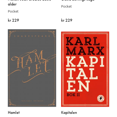
alder
Pocket
Pocket
kr 229
kr 229
På lager
På lager
Hamlet
Kapitalen