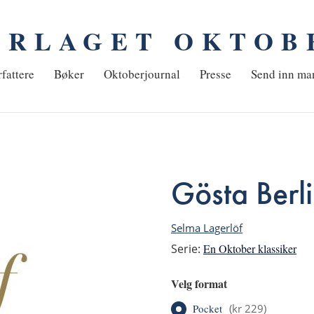
ORLAGET OKTOB
em
fattere
Bøker
Oktoberjournal
Presse
Send inn ma
Gösta Berl
Selma Lagerlöf
Serie:
En Oktober klassiker
Velg format
Pocket
(
kr 229
)