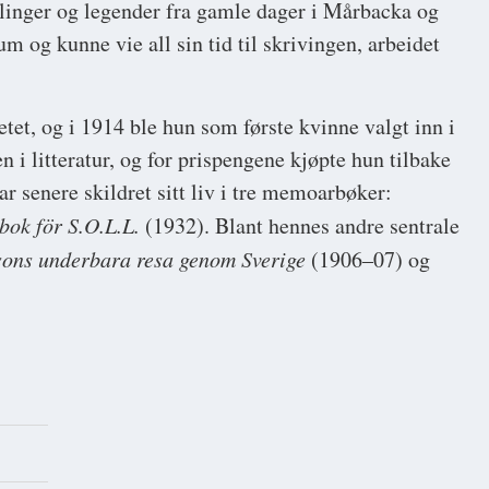
linger og legender fra gamle dager i Mårbacka og
 og kunne vie all sin tid til skrivingen, arbeidet
tet, og i 1914 ble hun som første kvinne valgt inn i
 i litteratur, og for prispengene kjøpte hun tilbake
r senere skildret sitt liv i tre memoarbøker:
ok för S.O.L.L.
(1932). Blant hennes andre sentrale
sons underbara resa genom Sverige
(1906–07) og