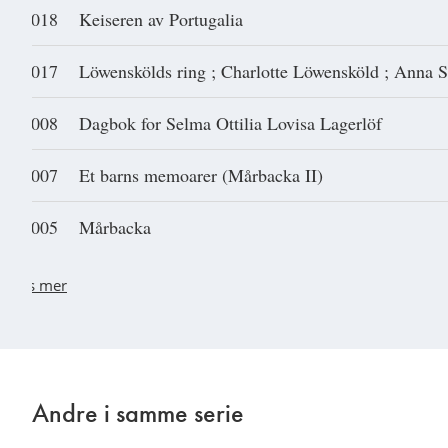
2018
Keiseren av Portugalia
2017
Löwenskölds ring ; Charlotte Löwensköld ; Anna 
2008
Dagbok for Selma Ottilia Lovisa Lagerlöf
2007
Et barns memoarer (Mårbacka II)
2005
Mårbacka
Les mer
Andre i samme serie