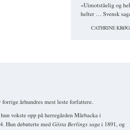
«Uimotståelig og hel
helter … Svensk sagaf
CATHRINE KRØG
forrige århundres mest leste forfattere.
og hun vokste opp på herregården Mårbacka i
884. Hun debuterte med
Gösta Berlings saga
i 1891, og