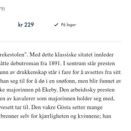
79
)
kr 229
På lager
ISBN
9788249519330
rekestolen". Med dette klassiske sitatet innleder
låtte debutroman fra 1891. I sentrum står presten
nn av drukkenskap står i fare for å avsettes fra sitt
han seg til for å dø i en snøfonn, men blir funnet av
ske majorinnen på Ekeby. Den arbeidssky presten
ren av kavalerer som majorinnen holder seg med,
evesett tar til. Den vakre Gösta setter mange
 brenner selv for kjærligheten og kvinnene; han