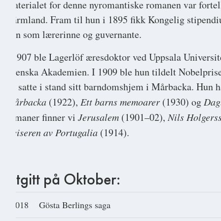
materialet for denne nyromantiske romanen var fortel
Värmland. Fram til hun i 1895 fikk Kongelig stipendium
hun som lærerinne og guvernante.
I 1907 ble Lagerlöf æresdoktor ved Uppsala Universite
Svenska Akademien. I 1909 ble hun tildelt Nobelprisen
og satte i stand sitt barndomshjem i Mårbacka. Hun ha
Mårbacka
(1922),
Ett barns memoarer
(1930) og
Dagb
romaner finner vi
Jerusalem
(1901–02),
Nils Holgers
Keiseren av Portugalia
(1914).
Utgitt på Oktober:
2018
Gösta Berlings saga