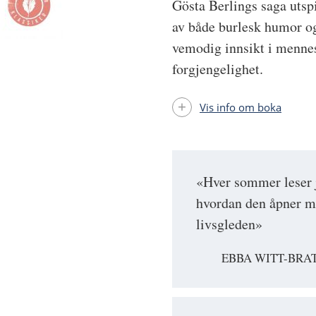
Gösta Berlings saga utspi
av både burlesk humor og
vemodig innsikt i mennes
forgjengelighet.
Vis info om boka
«Hver sommer leser 
hvordan den åpner me
livsgleden»
EBBA WITT-BRA