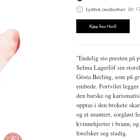
Lydbok (nedlastbar)
(
kr 1
Antall
Kjøp hos Norli
"Endelig sto presten på p
Selma Lagerlöf sin stors
Gösta Berling, som på gru
embede. Fortvilet legger 
den barske og karismati
opptas i den brokete ska
og et muntert, sorgløst l
kvinnehjerter i brann, og
forelsker seg stadig.