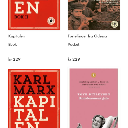
Les
Les
Kapitalen
Fortellinger fra Odessa
mer
mer
Ebok
Pocket
kr 229
kr 229
På lager
På lager