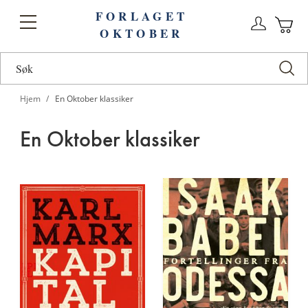
FORLAGET
Logg
Toggle
OKTOBER
n
Ha
Nav
Hjem
En Oktober klassiker
En Oktober klassiker