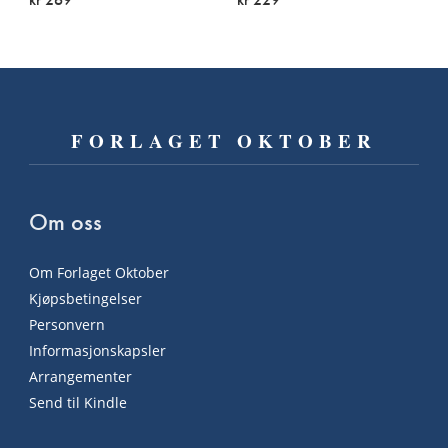
Les
Les
På lager
På lager
mer
mer
FORLAGET OKTOBER
Om oss
Om Forlaget Oktober
Kjøpsbetingelser
Personvern
Informasjonskapsler
Arrangementer
Send til Kindle