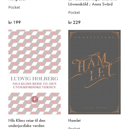
Les
Löwensköld ; Anna Svärd
utg.
Löwensköld-
Pocket
mer
1981
trilogien
Pocket
Les
Les
kr 199
kr 229
mer
mer
På lager
På lager
1.
Forord
Nils Klims reise til den
Hamlet
underjordiske verden
utg.
og
Pocket