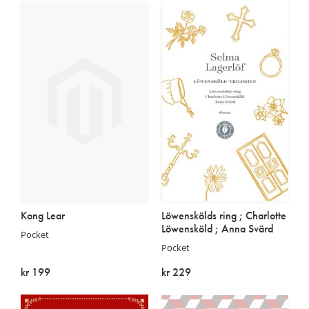
Kong Lear
Löwenskölds ring ; Charlotte
Löwensköld ; Anna Svärd
Pocket
Pocket
kr 199
kr 229
På lager
På lager