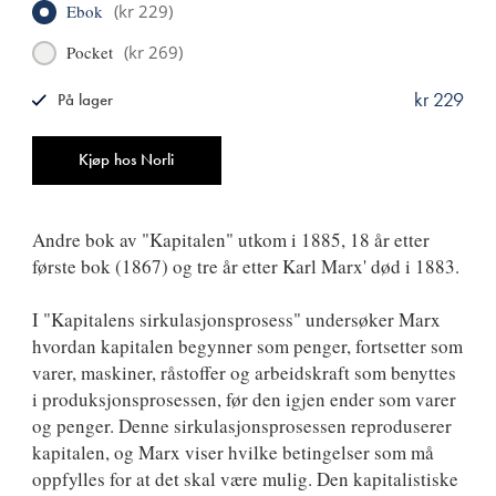
Ebok
(
kr 229
)
Pocket
(
kr 269
)
kr 229
På lager
ISBN
9788249522019
Antall
Kjøp hos Norli
Andre bok av "Kapitalen" utkom i 1885, 18 år etter
første bok (1867) og tre år etter Karl Marx' død i 1883.
I "Kapitalens sirkulasjonsprosess" undersøker Marx
hvordan kapitalen begynner som penger, fortsetter som
varer, maskiner, råstoffer og arbeidskraft som benyttes
i produksjonsprosessen, før den igjen ender som varer
og penger. Denne sirkulasjonsprosessen reproduserer
kapitalen, og Marx viser hvilke betingelser som må
oppfylles for at det skal være mulig. Den kapitalistiske