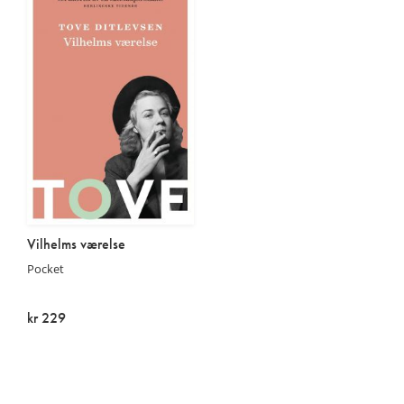
Vilhelms værelse
Pocket
kr 229
På lager