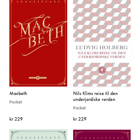
Macbeth
Nils Klims reise til den
underjordiske verden
Pocket
Pocket
kr 229
kr 229
På lager
På lager