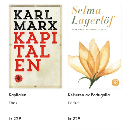
På lager
På lager
Kapitalen
Keiseren av Portugalia
Ebok
Pocket
kr 229
kr 229
På lager
På lager