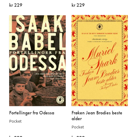
kr 229
kr 229
På lager
På lager
Fortellinger fra Odessa
Frøken Jean Brodies beste
alder
Pocket
Pocket