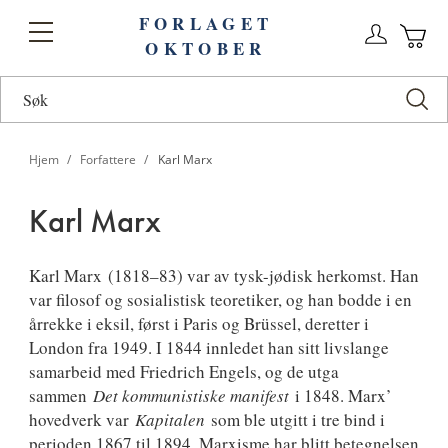
FORLAGET
Logg
Toggle
OKTOBER
n
Ha
Nav
Hjem
Forfattere
Karl Marx
Karl Marx
Karl
Karl Marx
(1818–83) var av tysk-jødisk herkomst. Han
var filosof og sosialistisk teoretiker, og han bodde i en
Marx
årrekke i eksil, først i Paris og Brüssel, deretter i
London fra 1949. I 1844 innledet han sitt livslange
samarbeid med Friedrich Engels, og de utga
sammen
Det kommunistiske manifest
i 1848. Marx’
hovedverk var
Kapitalen
som ble utgitt i tre bind i
perioden 1867 til 1894. Marxisme har blitt betegnelsen