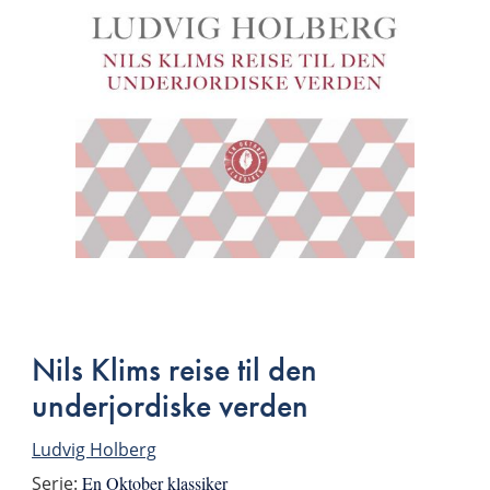
Bla
i
boken
Nils Klims reise til den
underjordiske verden
Ludvig Holberg
Serie:
En Oktober klassiker