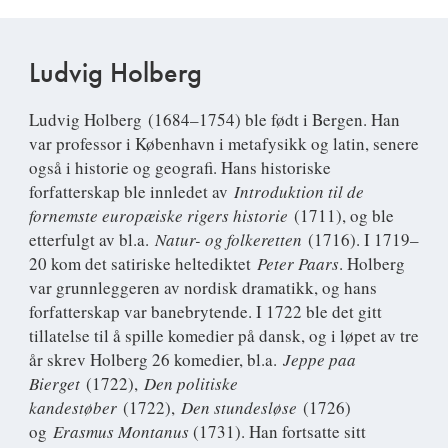
Ludvig Holberg
Ludvig Holberg
(1684–1754) ble født i Bergen. Han
var professor i København i metafysikk og latin, senere
også i historie og geografi. Hans historiske
forfatterskap ble innledet av
Introduktion til de
fornemste europæiske rigers historie
(1711), og ble
etterfulgt av bl.a.
Natur- og folkeretten
(1716). I 1719–
20 kom det satiriske heltediktet
Peter Paars
. Holberg
var grunnleggeren av nordisk dramatikk, og hans
forfatterskap var banebrytende. I 1722 ble det gitt
tillatelse til å spille komedier på dansk, og i løpet av tre
år skrev Holberg 26 komedier, bl.a.
Jeppe paa
Bierget
(1722),
Den politiske
kandestøber
(1722),
Den stundesløse
(1726)
og
Erasmus Montanus
(1731). Han fortsatte sitt