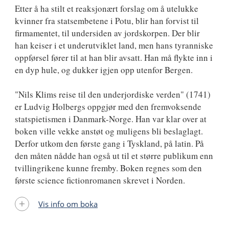
Etter å ha stilt et reaksjonært forslag om å utelukke
kvinner fra statsembetene i Potu, blir han forvist til
firmamentet, til undersiden av jordskorpen. Der blir
han keiser i et underutviklet land, men hans tyranniske
oppførsel fører til at han blir avsatt. Han må flykte inn i
en dyp hule, og dukker igjen opp utenfor Bergen.
"Nils Klims reise til den underjordiske verden" (1741)
er Ludvig Holbergs oppgjør med den fremvoksende
statspietismen i Danmark-Norge. Han var klar over at
boken ville vekke anstøt og muligens bli beslaglagt.
Derfor utkom den første gang i Tyskland, på latin. På
den måten nådde han også ut til et større publikum enn
tvillingrikene kunne fremby. Boken regnes som den
første science fictionromanen skrevet i Norden.
Vis info om boka