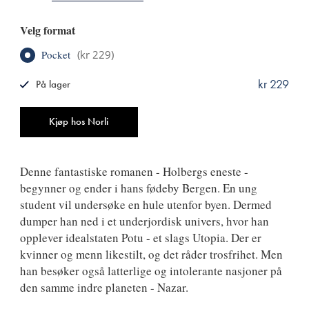
Velg format
Pocket
(
kr 229
)
kr 229
På lager
ISBN
9788249517497
Antall
Kjøp hos Norli
Denne fantastiske romanen - Holbergs eneste -
begynner og ender i hans fødeby Bergen. En ung
student vil undersøke en hule utenfor byen. Dermed
dumper han ned i et underjordisk univers, hvor han
opplever idealstaten Potu - et slags Utopia. Der er
kvinner og menn likestilt, og det råder trosfrihet. Men
han besøker også latterlige og intolerante nasjoner på
den samme indre planeten - Nazar.