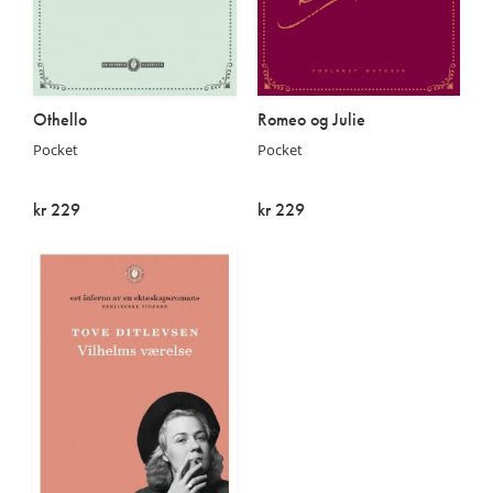
Othello
Romeo og Julie
Pocket
Pocket
kr 229
kr 229
På lager
På lager