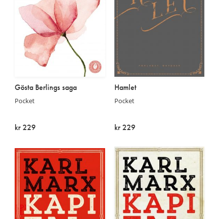
Gösta Berlings saga
Hamlet
Pocket
Pocket
kr 229
kr 229
På lager
På lager