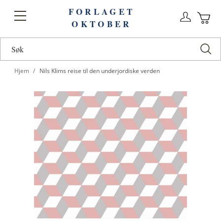
FORLAGET
Logg
Toggle
OKTOBER
n
Ha
Nav
Hjem
Nils Klims reise til den underjordiske verden