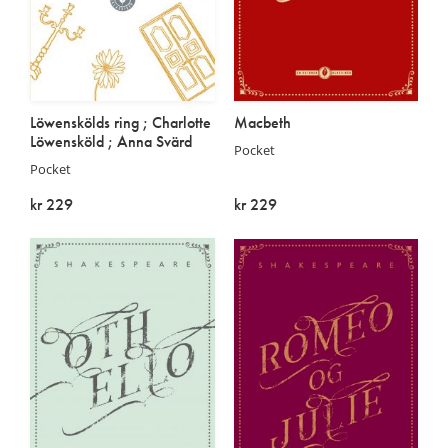
Löwenskölds ring ; Charlotte
Macbeth
Löwensköld ; Anna Svärd
Pocket
Pocket
kr 229
kr 229
På lager
På lager