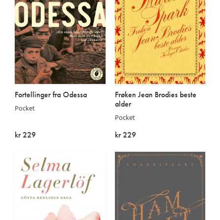
Fortellinger fra Odessa
Frøken Jean Brodies beste
alder
Pocket
Pocket
kr 229
kr 229
På lager
På lager