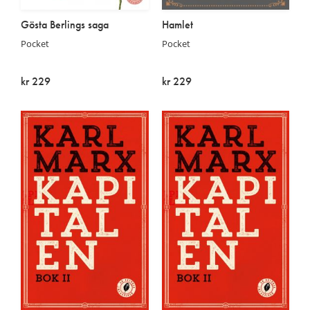
Gösta Berlings saga
Hamlet
Pocket
Pocket
kr 229
kr 229
På lager
På lager