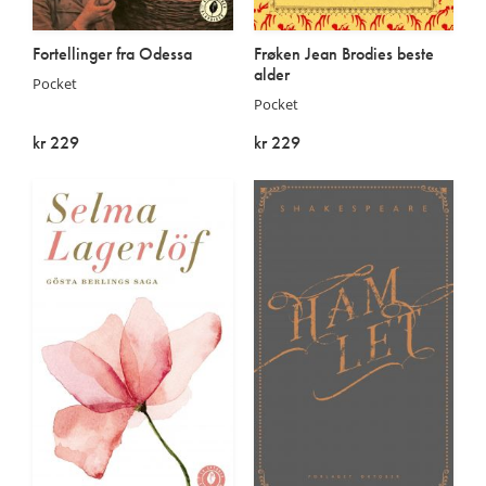
Fortellinger fra Odessa
Frøken Jean Brodies beste
alder
Pocket
Pocket
kr 229
kr 229
På lager
På lager