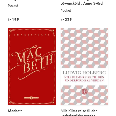
Löwensköld ; Anna Svärd
Pocket
Pocket
kr 199
kr 229
På lager
På lager
Macbeth
Nils Klims reise til den
underjordiske verden