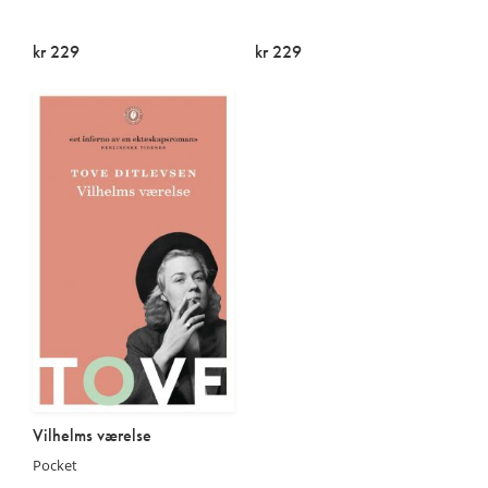
kr 229
kr 229
På lager
På lager
Vilhelms værelse
Pocket