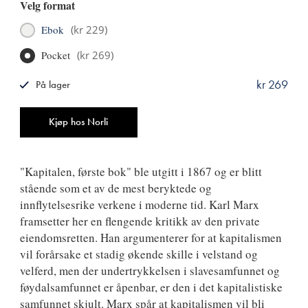
Velg format
Ebok
(
kr 229
)
Pocket
(
kr 269
)
kr 269
På lager
ISBN
9788249516018
Antall
Kjøp hos Norli
"Kapitalen, første bok" ble utgitt i 1867 og er blitt
stående som et av de mest beryktede og
innflytelsesrike verkene i moderne tid. Karl Marx
framsetter her en flengende kritikk av den private
eiendomsretten. Han argumenterer for at kapitalismen
vil forårsake et stadig økende skille i velstand og
velferd, men der undertrykkelsen i slavesamfunnet og
føydalsamfunnet er åpenbar, er den i det kapitalistiske
samfunnet skjult. Marx spår at kapitalismen vil bli