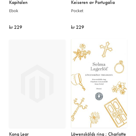
Kapitalen
Keiseren av Portugalia
Ebok
Pocket
kr 229
kr 229
På lager
På lager
Kong Lear
Löwenskölds ring ; Charlotte