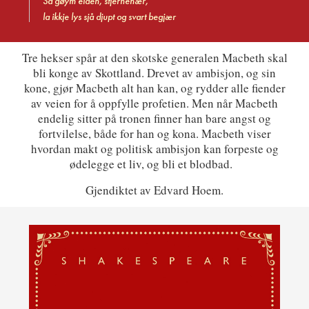
Så gøym elden, stjernehær,
la ikkje lys sjå djupt og svart begjær
Tre hekser spår at den skotske generalen Macbeth skal
bli konge av Skottland. Drevet av ambisjon, og sin
kone, gjør Macbeth alt han kan, og rydder alle fiender
av veien for å oppfylle profetien. Men når Macbeth
endelig sitter på tronen finner han bare angst og
fortvilelse, både for han og kona. Macbeth viser
hvordan makt og politisk ambisjon kan forpeste og
ødelegge et liv, og bli et blodbad.
Gjendiktet av Edvard Hoem.