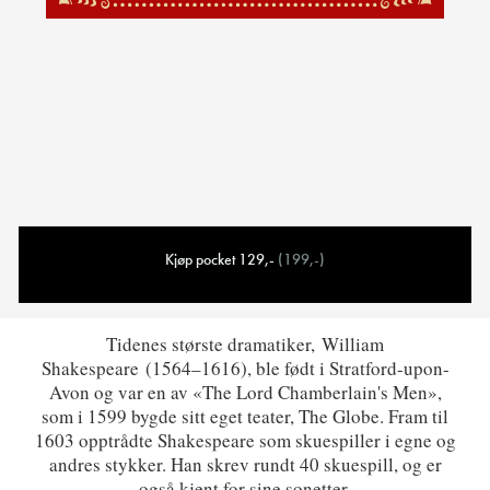
Kjøp pocket 129,-
(199,-)
Tidenes største dramatiker,
William
Shakespeare
(1564–1616), ble født i Stratford-upon-
Avon og var en av «The Lord Chamberlain's Men»,
som i 1599 bygde sitt eget teater, The Globe. Fram til
1603 opptrådte Shakespeare som skuespiller i egne og
andres stykker. Han skrev rundt 40 skuespill, og er
også kjent for sine sonetter.