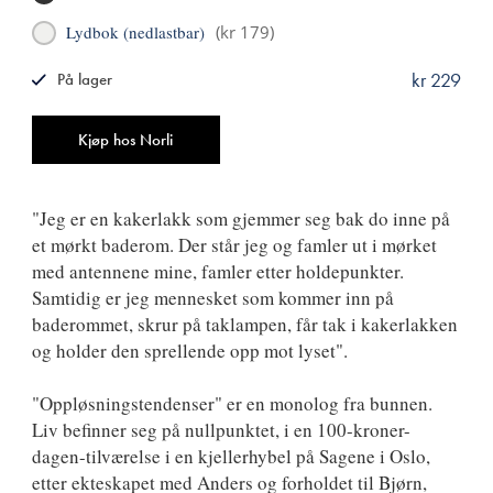
Lydbok (nedlastbar)
(
kr 179
)
kr 229
På lager
ISBN
9788249518647
Antall
Kjøp hos Norli
"Jeg er en kakerlakk som gjemmer seg bak do inne på
et mørkt baderom. Der står jeg og famler ut i mørket
med antennene mine, famler etter holdepunkter.
Samtidig er jeg mennesket som kommer inn på
baderommet, skrur på taklampen, får tak i kakerlakken
og holder den sprellende opp mot lyset".
"Oppløsningstendenser" er en monolog fra bunnen.
Liv befinner seg på nullpunktet, i en 100-kroner-
dagen-tilværelse i en kjellerhybel på Sagene i Oslo,
etter ekteskapet med Anders og forholdet til Bjørn,