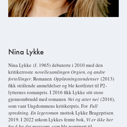
Nina Lykke
Nina Lykke
(f. 1965) debuterte i 2010 med den
kritikerroste
novellesamlingen Orgien, og andre
fortellinger
. Romanen
Oppløsningstendenser
(2013)
fikk strålende anmeldelser og ble kortlistet til P2-
lytternes romanpris. I 2016 fikk Lykke sitt store
gjennombrudd med romanen
Nei og atter nei
(2016),
som vant Ungdommens kritikerpris. For
Full
spredning. En legeroman
mottok Lykke Brageprisen
2019. I 2022 utkom Lykkes femte bok,
Vi er ikke her
for å ha det morsomt,
som ble nominert til