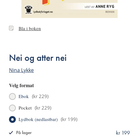
Bla
Bla i boken
i
boken
Nei og atter nei
Nina Lykke
Velg format
Ebok
(
kr 229
)
Pocket
(
kr 229
)
Lydbok (nedlastbar)
(
kr 199
)
kr 199
På lager