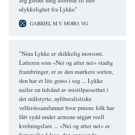
Jeg gleder meg allerede til mer
ulykkelighet fra Lykke"
GABRIEL M.V. MORO, VG
"Nina Lykke er skikkelig morsom.
Latteren som «Nei og atter nei» stadig
frambringer, er av den mørkere sorten,
den har et lite grøss i seg ... Lykke
nailer en tidsånd av mistilpassethet i
det målstyrte, nyliberalistiske
velferdssamfunnet hvor putene folk har
fått sydd under armene utgjør reell
kvelningsfare ... «Nei og atter nei» er
fornøyelig å lese, den grøssende