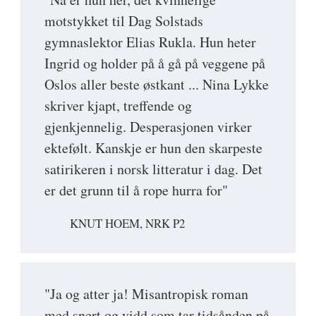
motstykket til Dag Solstads
gymnaslektor Elias Rukla. Hun heter
Ingrid og holder på å gå på veggene på
Oslos aller beste østkant ... Nina Lykke
skriver kjapt, treffende og
gjenkjennelig. Desperasjonen virker
ektefølt. Kanskje er hun den skarpeste
satirikeren i norsk litteratur i dag. Det
er det grunn til å rope hurra for"
KNUT HOEM, NRK P2
"Ja og atter ja! Misantropisk roman
med snert og vidd som tar tidsånden på