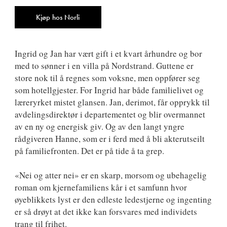
ISBN
9788242165084
Antall
Kjøp hos Norli
Ingrid og Jan har vært gift i et kvart århundre og bor
med to sønner i en villa på Nordstrand. Guttene er
store nok til å regnes som voksne, men oppfører seg
som hotellgjester. For Ingrid har både familielivet og
læreryrket mistet glansen. Jan, derimot, får opprykk til
avdelingsdirektør i departementet og blir overmannet
av en ny og energisk giv. Og av den langt yngre
rådgiveren Hanne, som er i ferd med å bli akterutseilt
på familiefronten. Det er på tide å ta grep.
«Nei og atter nei» er en skarp, morsom og ubehagelig
roman om kjernefamiliens kår i et samfunn hvor
øyeblikkets lyst er den edleste ledestjerne og ingenting
er så drøyt at det ikke kan forsvares med individets
trang til frihet.