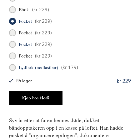
Ebok
(
kr 229
)
Pocket
(
kr 229
)
Pocket
(
kr 229
)
Pocket
(
kr 229
)
Pocket
(
kr 229
)
Lydbok (nedlastbar)
(
kr 179
)
kr 229
På lager
ISBN
9788249517848
Antall
Kjøp hos Norli
Syv år etter at faren hennes døde, dukket
båndopptakeren opp i en kasse på loftet. Han hadde
ønsket å "organisere epilogen", dokumentere