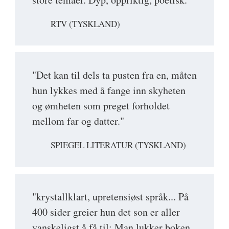
RTV (TYSKLAND)
"Det kan til dels ta pusten fra en, måten
hun lykkes med å fange inn skyheten
og ømheten som preget forholdet
mellom far og datter."
SPIEGEL LITERATUR (TYSKLAND)
"krystallklart, upretensiøst språk... På
400 sider greier hun det son er aller
vanskeligst å få til: Man lukker boken