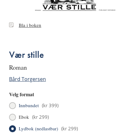
Bla
Bla i boken
i
boken
Vær stille
roman
Bård Torgersen
Velg format
Innbundet
(
kr 399
)
Ebok
(
kr 299
)
Lydbok (nedlastbar)
(
kr 299
)