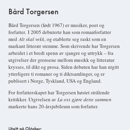
Bård Torgersen
Bård Torgersen (født 1967) er musiker, poet og
forfatter. I 2005 debuterte han som romanforfatter
med
Alt skal vekk
, og etablerte seg raskt som en
markant litterær stemme. Som skrivende har Torgersen
arbeidet i et bredt spenn av sjangre og uttrykk – fra
utgivelser der grensene mellom musikk og litteratur
krysses, til dikt og prosa. Siden debuten har han utgitt
ytterligere ti romaner og ti diktsamlinger, og er
publisert i Norge, Tyskland, USA og England.
For forfatterskapet har Torgersen høstet strålende
kritikker. Utgivelsen av
L
a oss gjøre dette sammen
markerte hans 20-årsjubileum som forfatter.
Utgitt på Oktober: