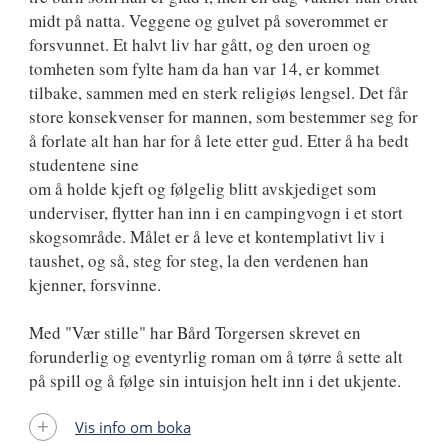
midt på natta. Veggene og gulvet på soverommet er
forsvunnet. Et halvt liv har gått, og den uroen og
tomheten som fylte ham da han var 14, er kommet
tilbake, sammen med en sterk religiøs lengsel. Det får
store konsekvenser for mannen, som bestemmer seg for
å forlate alt han har for å lete etter gud. Etter å ha bedt
studentene sine
om å holde kjeft og følgelig blitt avskjediget som
underviser, flytter han inn i en campingvogn i et stort
skogsområde. Målet er å leve et kontemplativt liv i
taushet, og så, steg for steg, la den verdenen han
kjenner, forsvinne.
Med "Vær stille" har Bård Torgersen skrevet en
forunderlig og eventyrlig roman om å tørre å sette alt
på spill og å følge sin intuisjon helt inn i det ukjente.
Vis info om boka