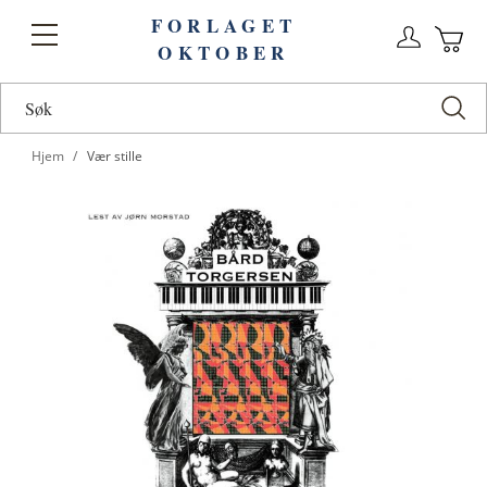
FORLAGET
Logg
Toggle
OKTOBER
n
Ha
Nav
Hjem
Vær stille