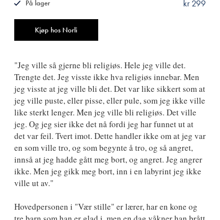
kr 299
På lager
ISBN
9788249526802
Antall
Kjøp hos Norli
"Jeg ville så gjerne bli religiøs. Hele jeg ville det.
Trengte det. Jeg visste ikke hva religiøs innebar. Men
jeg visste at jeg ville bli det. Det var like sikkert som at
jeg ville puste, eller pisse, eller pule, som jeg ikke ville
like sterkt lenger. Men jeg ville bli religiøs. Det ville
jeg. Og jeg sier ikke det nå fordi jeg har funnet ut at
det var feil. Tvert imot. Dette handler ikke om at jeg var
en som ville tro, og som begynte å tro, og så angret,
innså at jeg hadde gått meg bort, og angret. Jeg angrer
ikke. Men jeg gikk meg bort, inn i en labyrint jeg ikke
ville ut av."
Hovedpersonen i "Vær stille" er lærer, har en kone og
tre barn som han er glad i, men en dag våkner han brått