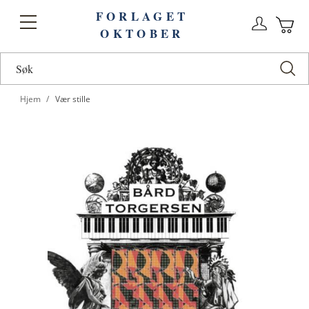
FORLAGET
Logg
Toggle
OKTOBER
n
Ha
Nav
Hjem
Vær stille