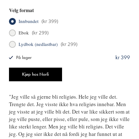
Velg format
Innbundet
(
kr 399
)
Ebok
(
kr 299
)
Lydbok (nedlastbar)
(
kr 299
)
kr 399
På lager
ISBN
9788249525614
Antall
Kjøp hos Norli
"Jeg ville så gjerne bli religiøs. Hele jeg ville det.
Trengte det. Jeg visste ikke hva religiøs innebar. Men
jeg visste at jeg ville bli det. Det var like sikkert som at
jeg ville puste, eller pisse, eller pule, som jeg ikke ville
like sterkt lenger. Men jeg ville bli religiøs. Det ville
jeg. Og jeg sier ikke det nå fordi jeg har funnet ut at