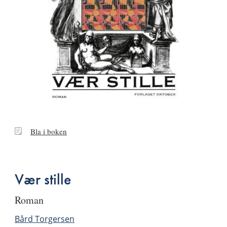
Bla
Bla i boken
i
boken
Vær stille
roman
Bård Torgersen