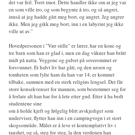
det var feil. Tvert imot. Dette handler ikke om at jeg var
en som ville tro, og som begynte å tro, og så angret,
innså at jeg hadde gått meg bort, og angret. Jeg angrer
ikke. Men jeg gikk meg bort, inn i en labyrint jeg ikke
ville ut av."
Hovedpersonen i "Vær stille" er lærer, har en kone og
tre barn som han er glad i, men en dag våkner han brått
midt på natta. Veggene og gulvet på soverommet er
forsvunnet. Et halvt liv har gått, og den uroen og
tomheten som fylte ham da han var 14, er kommet
tilbake, sammen med en sterk religiøs lengsel. Det får
store konsekvenser for mannen, som bestemmer seg for
å forlate alt han har for å lete etter gud. Etter å ha bedt
studentene sine
om å holde kjeft og følgelig blitt avskjediget som
underviser, flytter han inn i en campingvogn i et stort
skogsområde. Målet er å leve et kontemplativt liv i
taushet, og så, steg for steg, la den verdenen han