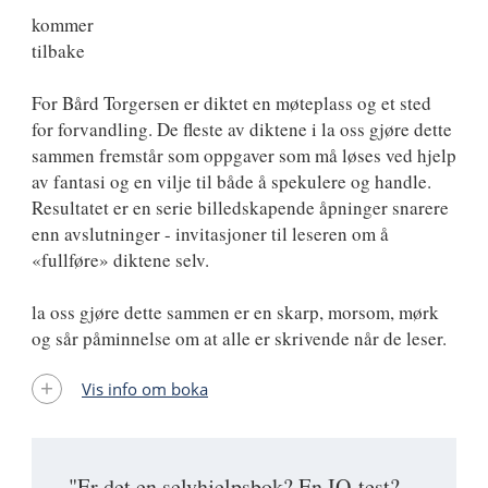
kommer
tilbake
For Bård Torgersen er diktet en møteplass og et sted
for forvandling. De fleste av diktene i la oss gjøre dette
sammen fremstår som oppgaver som må løses ved hjelp
av fantasi og en vilje til både å spekulere og handle.
Resultatet er en serie billedskapende åpninger snarere
enn avslutninger - invitasjoner til leseren om å
«fullføre» diktene selv.
la oss gjøre dette sammen er en skarp, morsom, mørk
og sår påminnelse om at alle er skrivende når de leser.
Vis info om boka
"Er det en selvhjelpsbok? En IQ-test?