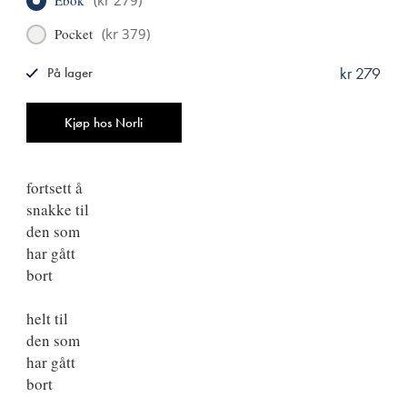
Ebok
(
kr 279
)
Pocket
(
kr 379
)
kr 279
På lager
ISBN
9788249530564
Antall
Kjøp hos Norli
fortsett å
snakke til
den som
har gått
bort
helt til
den som
har gått
bort