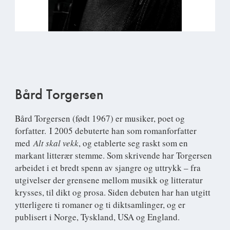
Bård Torgersen
Bård Torgersen (født 1967) er musiker, poet og
forfatter. I 2005 debuterte han som romanforfatter
med
Alt skal vekk
, og etablerte seg raskt som en
markant litterær stemme. Som skrivende har Torgersen
arbeidet i et bredt spenn av sjangre og uttrykk – fra
utgivelser der grensene mellom musikk og litteratur
krysses, til dikt og prosa. Siden debuten har han utgitt
ytterligere ti romaner og ti diktsamlinger, og er
publisert i Norge, Tyskland, USA og England.