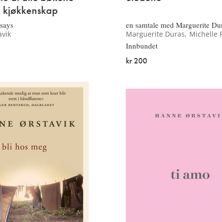
i kjøkkenskap
ssays
en samtale med Marguerite Du
vik
Marguerite Duras
Michelle 
Innbundet
kr 200