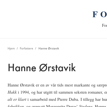
F
n
Hj
For
Hjem
Forfattere
Hanne Ørstavik
Hanne Ørstavik
Hanne Ørstavik
er en av vår tids mest markante og særpr
Hakk
i 1994, og har utgitt til sammen seksten romaner, e
alt er klart
i samarbeid med Pierre Duba. I tillegg har hu
fabrikken
, og oversatt Marguerite Duras’
Stedene
. Hanne 