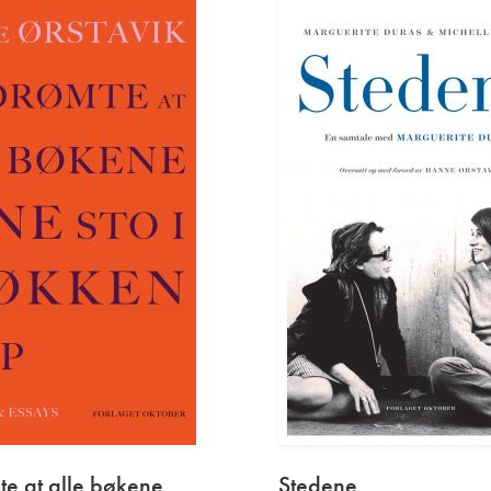
te at alle bøkene
Stedene