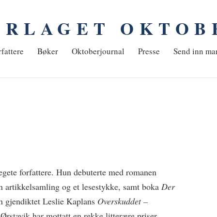
ORLAGET OKTOB
em
fattere
Bøker
Oktoberjournal
Presse
Send inn ma
egete forfattere. Hun debuterte med romanen
n artikkelsamling og et lesestykke, samt boka
Der
n gjendiktet Leslie Kaplans
Overskuddet –
Ørstavik har mottatt en rekke litterære priser,