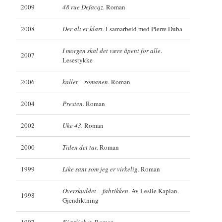
2009
48 rue Defacqz
. Roman
2008
Der alt er klart.
I samarbeid med Pierre Duba
I morgen skal det være åpent for alle
.
2007
Lesestykke
2006
kallet – romanen.
Roman
2004
Presten.
Roman
2002
Uke 43.
Roman
2000
Tiden det tar.
Roman
1999
Like sant som jeg er virkelig.
Roman
Overskuddet – fabrikken
. Av Leslie Kaplan.
1998
Gjendiktning