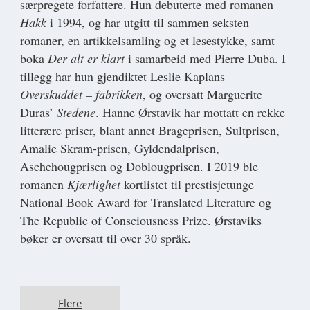
særpregete forfattere. Hun debuterte med romanen
Hakk
i 1994, og har utgitt til sammen seksten
romaner, en artikkelsamling og et lesestykke, samt
boka
Der alt er klart
i samarbeid med Pierre Duba. I
tillegg har hun gjendiktet Leslie Kaplans
Overskuddet – fabrikken
, og oversatt Marguerite
Duras’
Stedene
. Hanne Ørstavik har mottatt en rekke
litterære priser, blant annet Brageprisen, Sultprisen,
Amalie Skram-prisen, Gyldendalprisen,
Aschehougprisen og Doblougprisen. I 2019 ble
romanen
Kjærlighet
kortlistet til prestisjetunge
National Book Award for Translated Literature og
The Republic of Consciousness Prize. Ørstaviks
bøker er oversatt til over 30 språk.
Flere