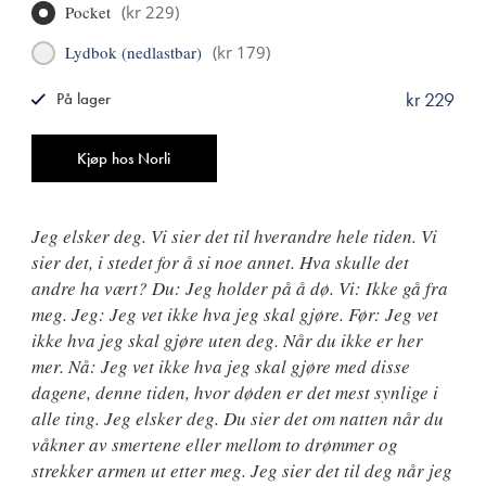
Pocket
(
kr 229
)
Lydbok (nedlastbar)
(
kr 179
)
kr 229
På lager
ISBN
9788249523450
Antall
Kjøp hos Norli
Jeg elsker deg. Vi sier det til hverandre hele tiden. Vi
sier det, i stedet for å si noe annet. Hva skulle det
andre ha vært? Du: Jeg holder på å dø. Vi: Ikke gå fra
meg. Jeg: Jeg vet ikke hva jeg skal gjøre. Før: Jeg vet
ikke hva jeg skal gjøre uten deg. Når du ikke er her
mer. Nå: Jeg vet ikke hva jeg skal gjøre med disse
dagene, denne tiden, hvor døden er det mest synlige i
alle ting. Jeg elsker deg. Du sier det om natten når du
våkner av smertene eller mellom to drømmer og
strekker armen ut etter meg. Jeg sier det til deg når jeg