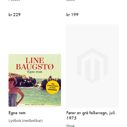
kr 229
kr 199
På lager
På lager
Egne rom
Fører av grå folkevogn, juli
1975
Lydbok (nedlastbar)
Ebok