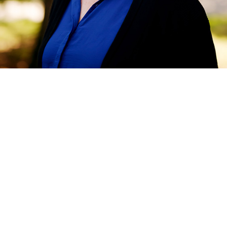
Line Baugstø - flere forfatterportretter
Her finner du flere forfatterportretter av Line
Baugstø
Les mer