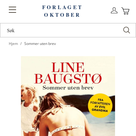
FORLAGET
Logg
Toggle
OKTOBER
n
Ha
Nav
Hjem
Sommer uten brev