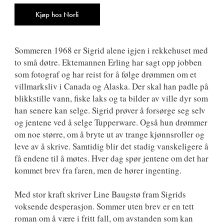
9788249530274
Antall
Kjøp hos Norli
Sommeren 1968 er Sigrid alene igjen i rekkehuset med
to små døtre. Ektemannen Erling har sagt opp jobben
som fotograf og har reist for å følge drømmen om et
villmarksliv i Canada og Alaska. Der skal han padle på
blikkstille vann, fiske laks og ta bilder av ville dyr som
han senere kan selge. Sigrid prøver å forsørge seg selv
og jentene ved å selge Tupperware. Også hun drømmer
om noe større, om å bryte ut av trange kjønnsroller og
leve av å skrive. Samtidig blir det stadig vanskeligere å
få endene til å møtes. Hver dag spør jentene om det har
kommet brev fra faren, men de hører ingenting.
Med stor kraft skriver Line Baugstø fram Sigrids
voksende desperasjon. Sommer uten brev er en tett
roman om å være i fritt fall, om avstanden som kan