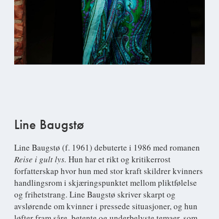
Line Baugstø
Line Baugstø
(f. 1961) debuterte i 1986 med romanen
Reise i gult lys.
Hun har et rikt og kritikerrost
forfatterskap hvor hun med stor kraft skildrer kvinners
handlingsrom i skjæringspunktet mellom pliktfølelse
og frihetstrang. Line Baugstø skriver skarpt og
avslørende om kvinner i pressede situasjoner, og hun
løfter fram såre, betente og underbelyste temaer, som