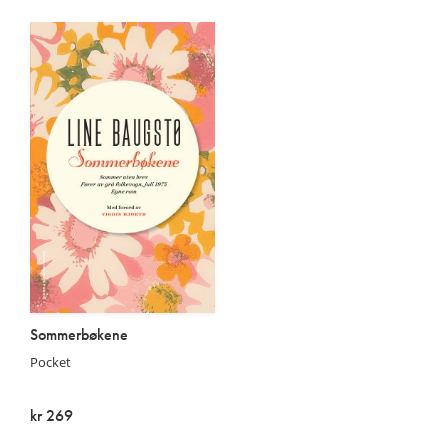
På lager
På lager
Sommerbøkene
Pocket
kr 269
På lager