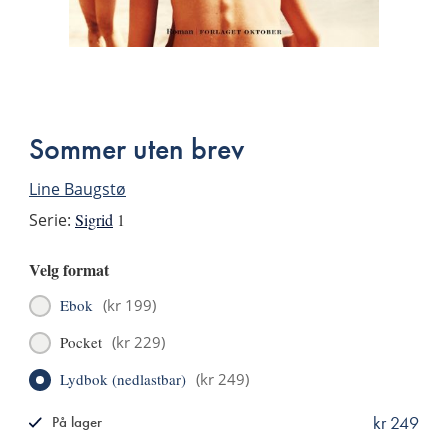
Bla
i
boken
Sommer uten brev
Line Baugstø
Serie:
Sigrid
1
Velg format
Ebok
(
kr 199
)
Pocket
(
kr 229
)
Lydbok (nedlastbar)
(
kr 249
)
kr 249
På lager
ISBN