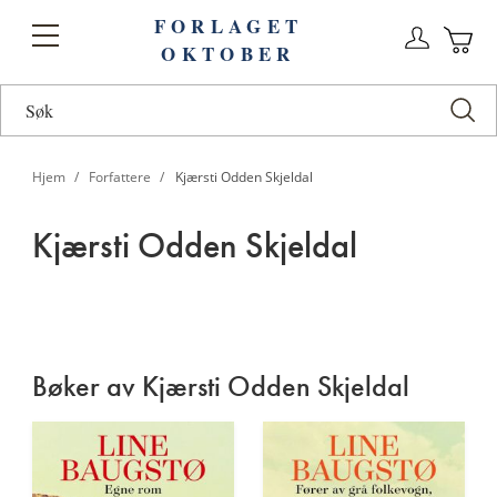
FORLAGET
Logg
Toggle
OKTOBER
n
Ha
Nav
Hjem
Forfattere
Kjærsti Odden Skjeldal
Kjærsti Odden Skjeldal
Kjærsti
Odden
Bøker av Kjærsti Odden Skjeldal
Skjeldal