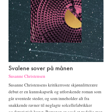
Svalene sover på månen
Susanne Christensen
Susanne Christensens kritikerroste skjønnlitterære
debut er en kunnskapsrik og utforskende roman som
går uventede steder, og som inneholder alt fra
snakkende ravner til neglagte solcellefabrikker
og futuristisk kunst. Romanen er også et nydelig mor-