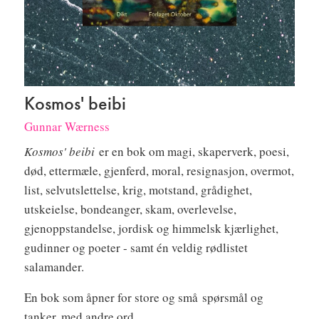
Kosmos' beibi
Gunnar Wærness
Kosmos' beibi
er en bok om magi, skaperverk, poesi,
død, ettermæle, gjenferd, moral, resignasjon, overmot,
list, selvutslettelse, krig, motstand, grådighet,
utskeielse, bondeanger, skam, overlevelse,
gjenoppstandelse, jordisk og himmelsk kjærlighet,
gudinner og poeter - samt én veldig rødlistet
salamander.
En bok som åpner for store og små spørsmål og
tanker, med andre ord.