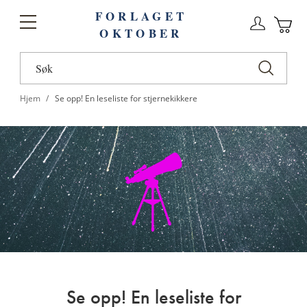
FORLAGET
Logg
Toggle
OKTOBER
n
Ha
Nav
Hjem
Se opp! En leseliste for stjernekikkere
Se opp! En leseliste for