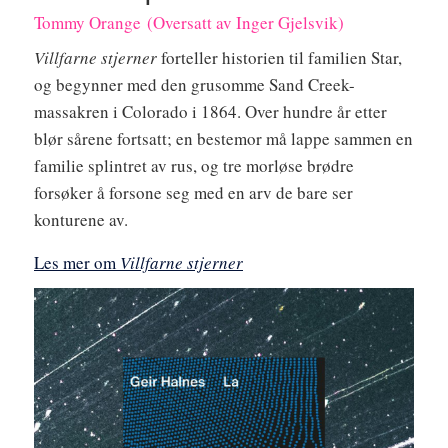
Tommy Orange (Oversatt av Inger Gjelsvik)
Villfarne stjerner
forteller historien til familien Star,
og begynner med den grusomme Sand Creek-
massakren i Colorado i 1864. Over hundre år etter
blør sårene fortsatt; en bestemor må lappe sammen en
familie splintret av rus, og tre morløse brødre
forsøker å forsone seg med en arv de bare ser
konturene av.
Les mer om
Villfarne stjerner