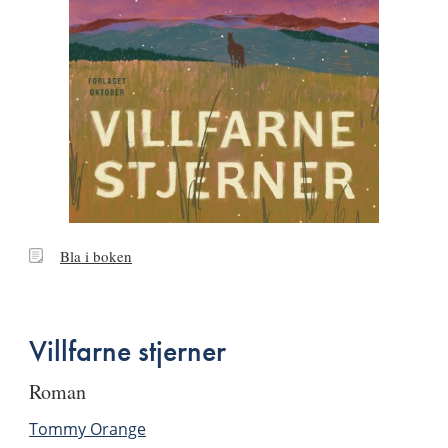
Bla
Bla i boken
i
boken
Villfarne stjerner
roman
Tommy Orange