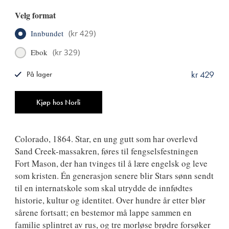
Velg format
Innbundet
(
kr 429
)
Ebok
(
kr 329
)
kr 429
På lager
ISBN
9788249529704
Antall
Kjøp hos Norli
Colorado, 1864. Star, en ung gutt som har overlevd
Sand Creek-massakren, føres til fengselsfestningen
Fort Mason, der han tvinges til å lære engelsk og leve
som kristen. Én generasjon senere blir Stars sønn sendt
til en internatskole som skal utrydde de innfødtes
historie, kultur og identitet. Over hundre år etter blør
sårene fortsatt; en bestemor må lappe sammen en
familie splintret av rus, og tre morløse brødre forsøker